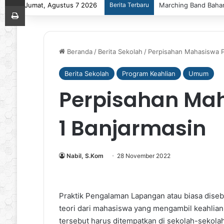
Jumat, Agustus 7 2026
Berita Terbaru
Marching Band Bahan
Print
Beranda
/
Berita Sekolah
/
Perpisahan Mahasiswa 
Berita Sekolah
Program Keahlian
Umum
Perpisahan Ma
1 Banjarmasin
Nabil, S.Kom
28 November 2022
Praktik Pengalaman Lapangan atau biasa diseb
teori dari mahasiswa yang mengambil keahlia
tersebut harus ditempatkan di sekolah-sekola