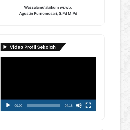
Wassalamu'alaikum wr.wb.
Agustin Purnomosari, S.Pd M.Pd
Video Profil Sekolah
Pemutar
Video
00:00
04:16