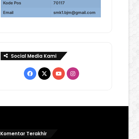
Kode Pos
70117
Email
smk1.bjm@gmail.com
Social Media Kami
Facebook
X
YouTube
Instagram
Komentar Terakhir