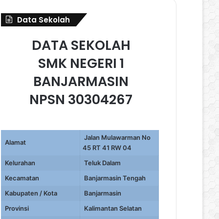
Data Sekolah
DATA SEKOLAH
SMK NEGERI 1
BANJARMASIN
NPSN 30304267
Jalan Mulawarman No
Alamat
45 RT 41 RW 04
Kelurahan
Teluk Dalam
Kecamatan
Banjarmasin Tengah
Kabupaten / Kota
Banjarmasin
Provinsi
Kalimantan Selatan