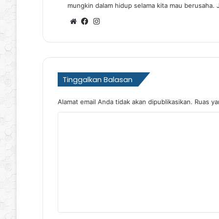
mungkin dalam hidup selama kita mau berusaha. 
Website
Facebook
Instagram
Tinggalkan Balasan
Alamat email Anda tidak akan dipublikasikan.
Ruas ya
K
o
m
e
n
t
a