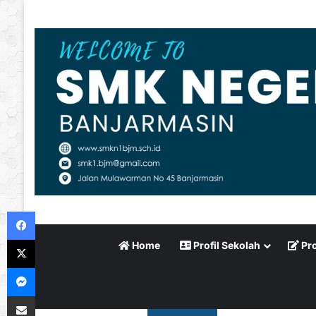
Facebook
X
Home
Profil Sekolah
Pro
Messenger
Bagikan via Email