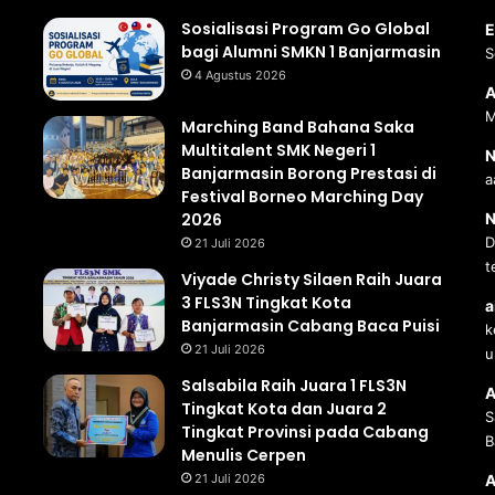
Sosialisasi Program Go Global
E
bagi Alumni SMKN 1 Banjarmasin
S
4 Agustus 2026
A
M
Marching Band Bahana Saka
Multitalent SMK Negeri 1
N
Banjarmasin Borong Prestasi di
a
Festival Borneo Marching Day
2026
N
D
21 Juli 2026
t
Viyade Christy Silaen Raih Juara
3 FLS3N Tingkat Kota
a
Banjarmasin Cabang Baca Puisi
k
21 Juli 2026
u
Salsabila Raih Juara 1 FLS3N
A
Tingkat Kota dan Juara 2
S
Tingkat Provinsi pada Cabang
B
Menulis Cerpen
21 Juli 2026
A