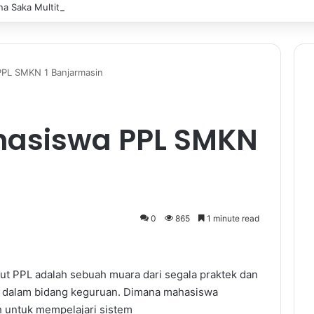
a Saka Multitalent SMK Negeri 1 Banjarmasin Borong Prestasi di Festiv
PPL SMKN 1 Banjarmasin
hasiswa PPL SMKN
0
865
1 minute read
ut PPL adalah sebuah muara dari segala praktek dan
n dalam bidang keguruan. Dimana mahasiswa
h untuk mempelajari sistem