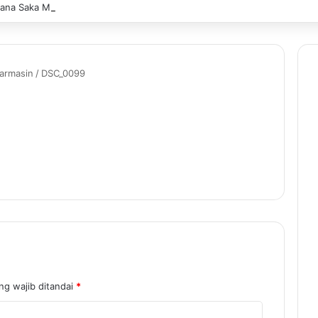
na Saka Multitalent SMK Negeri 1 Banjarmasin Borong Prestasi di Fest
armasin
/
DSC_0099
ng wajib ditandai
*