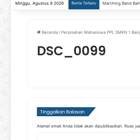
Minggu, Agustus 9 2026
Berita Terbaru
Marching Band Baha
Beranda
/
Perpisahan Mahasiswa PPL SMKN 1 Banj
DSC_0099
Tinggalkan Balasan
Alamat email Anda tidak akan dipublikasikan.
Ruas ya
K