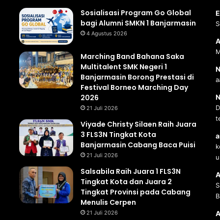
Sosialisasi Program Go Global
E
bagi Alumni SMKN 1 Banjarmasin
S
4 Agustus 2026
A
M
Marching Band Bahana Saka
Multitalent SMK Negeri 1
N
Banjarmasin Borong Prestasi di
a
Festival Borneo Marching Day
2026
N
D
21 Juli 2026
t
Viyade Christy Silaen Raih Juara
3 FLS3N Tingkat Kota
a
Banjarmasin Cabang Baca Puisi
k
21 Juli 2026
u
Salsabila Raih Juara 1 FLS3N
A
Tingkat Kota dan Juara 2
S
Tingkat Provinsi pada Cabang
B
Menulis Cerpen
21 Juli 2026
A