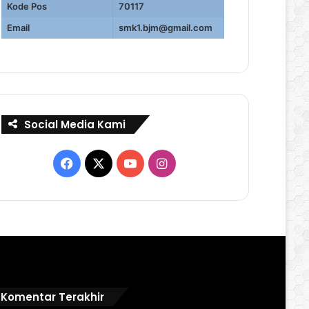
Kode Pos
70117
Email
smk1.bjm@gmail.com
Social Media Kami
Facebook
X
YouTube
Instagram
Komentar Terakhir