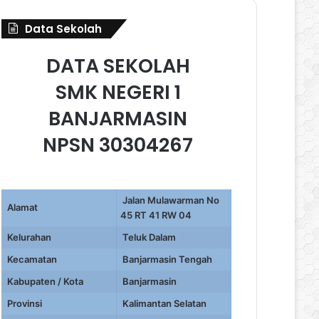
Data Sekolah
DATA SEKOLAH
SMK NEGERI 1
BANJARMASIN
NPSN 30304267
Jalan Mulawarman No
Alamat
45 RT 41 RW 04
Kelurahan
Teluk Dalam
Kecamatan
Banjarmasin Tengah
Kabupaten / Kota
Banjarmasin
Provinsi
Kalimantan Selatan