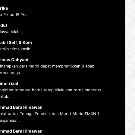
rika
o Proudd!!
...
dul
asya Allah...
abil Seff, S.Kom
amiin trima kasih...
imas Cahyani
iharapkan para murid dapat mempraktikkan 8 adab
erhadap gu...
inur rizal
egiatan tersebut harus tetap dilakukan terus menerus
ntuk...
hmad Bara Himawan
alut untuk Tenaga Pendidik dan Murid-Murid SMKN 1
anjarmas...
hmad Bara Himawan