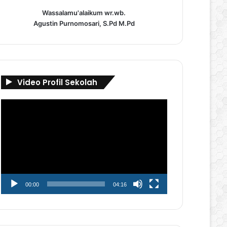
Wassalamu'alaikum wr.wb.
Agustin Purnomosari, S.Pd M.Pd
Video Profil Sekolah
Pemutar
Video
00:00
04:16