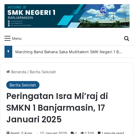
Ca
Menu
Marching Band Bahana Saka Multitalent SMK Negeri 1 Banjarmasin Borong Prestasi di Festival Borneo Marching Day 2026
Beranda
/
Berita Sekolah
Berita Sekolah
Peringatan Isra Mi’raj di
SMKN 1 Banjarmasin, 17
Januari 2025
Nabil, S.Kom
17 Januari 2025
1
1,320
1 minute read