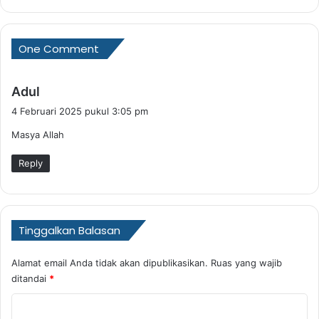
One Comment
b
Adul
e
4 Februari 2025 pukul 3:05 pm
r
Masya Allah
k
a
Reply
t
a
:
Tinggalkan Balasan
Alamat email Anda tidak akan dipublikasikan.
Ruas yang wajib
ditandai
*
K