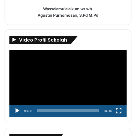
Wassalamu'alaikum wr.wb.
Agustin Purnomosari, S.Pd M.Pd
Video Profil Sekolah
Pemutar
Video
00:00
04:16