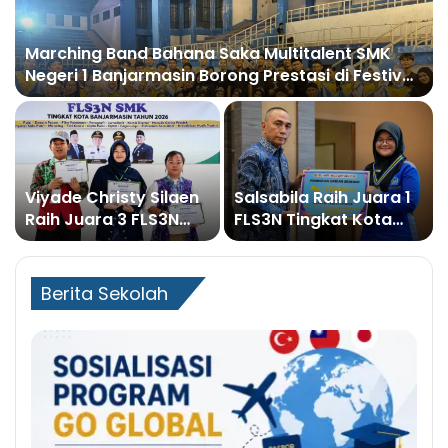
Marching Band Bahana Saka Multitalent SMK
Negeri 1 Banjarmasin Borong Prestasi di Festival
Borneo Marching Day 2026
Viyade Christy Silaen
Salsabila Raih Juara 1
Raih Juara 3 FLS3N
FLS3N Tingkat Kota
Tingkat Kota
dan Juara 2 Tingkat
Banjarmasin Cabang
Provinsi pada Cabang
Baca Puisi
Menulis Cerpen
Berita Sekolah