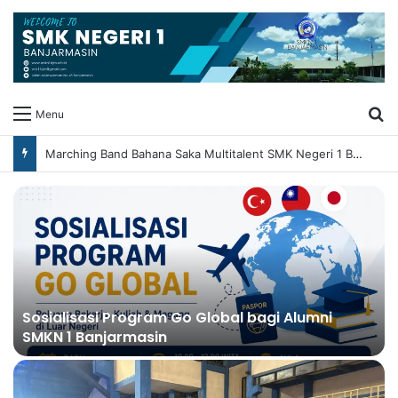
Ca
Menu
Marching Band Bahana Saka Multitalent SMK Negeri 1 Banjarmasin Borong Prestasi di Festival Borneo Marching Day 2026
Sosialisasi Program Go Global bagi Alumni
SMKN 1 Banjarmasin