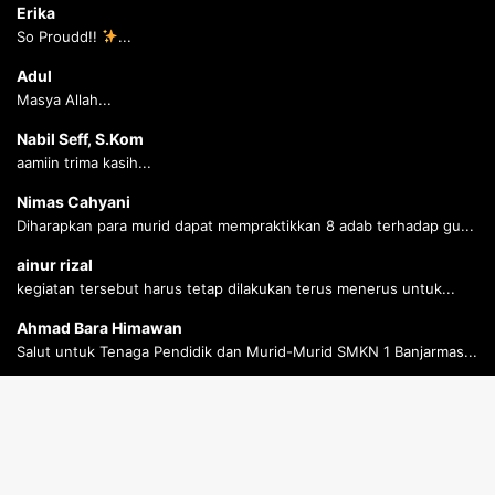
Erika
So Proudd!!
...
Adul
Masya Allah...
Nabil Seff, S.Kom
aamiin trima kasih...
Nimas Cahyani
Diharapkan para murid dapat mempraktikkan 8 adab terhadap gu...
ainur rizal
kegiatan tersebut harus tetap dilakukan terus menerus untuk...
Ahmad Bara Himawan
Salut untuk Tenaga Pendidik dan Murid-Murid SMKN 1 Banjarmas...
Ahmad Bara Himawan
Salut untuk Tenaga Pendidik dan Murid-Murid SMKN 1 Banjarmas...
B