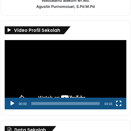
Wassalamu'alaikum wr.wb.
Agustin Purnomosari, S.Pd M.Pd
Video Profil Sekolah
Pemutar
Video
00:00
04:16
Data Sekolah