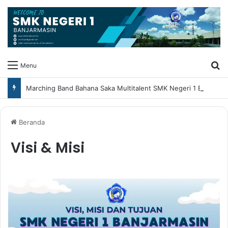
Ca
Menu
Marching Band Bahana Saka Multitalent SMK Negeri 1 Banjarmasin Borong Prestasi di Festival Borneo Marching Day 2026
Beranda
Visi & Misi