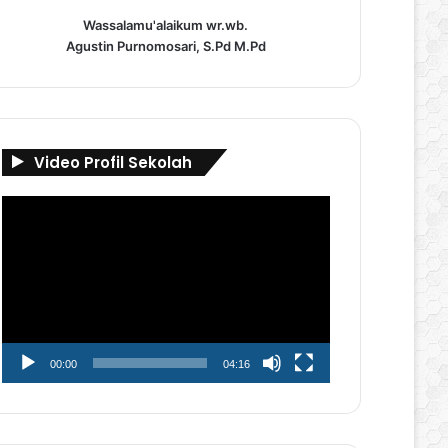
Wassalamu'alaikum wr.wb.
Agustin Purnomosari, S.Pd M.Pd
Video Profil Sekolah
Pemutar
Video
00:00
04:16