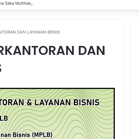
a Saka Multitalent SMK Negeri 1 Banjarmasin Borong Prestasi di Festiv
TORAN DAN LAYANAN BISNIS
RKANTORAN DAN
S