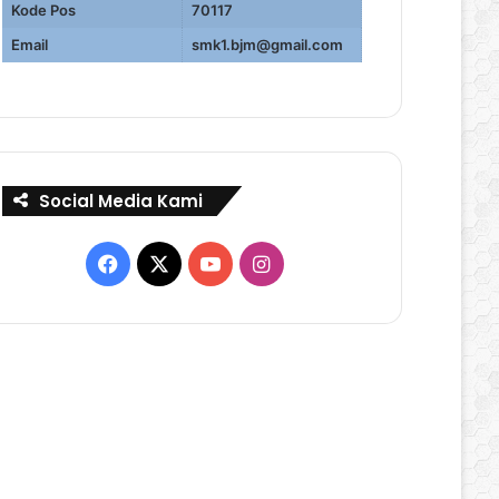
Kode Pos
70117
Email
smk1.bjm@gmail.com
Social Media Kami
Facebook
X
YouTube
Instagram