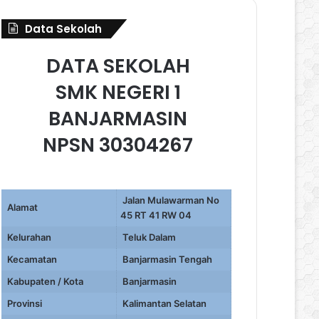
Data Sekolah
DATA SEKOLAH
SMK NEGERI 1
BANJARMASIN
NPSN 30304267
Jalan Mulawarman No
Alamat
45 RT 41 RW 04
Kelurahan
Teluk Dalam
Kecamatan
Banjarmasin Tengah
Kabupaten / Kota
Banjarmasin
Provinsi
Kalimantan Selatan