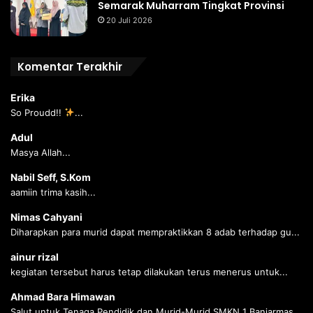
Semarak Muharram Tingkat Provinsi
20 Juli 2026
Komentar Terakhir
Erika
So Proudd!!
...
Adul
Masya Allah...
Nabil Seff, S.Kom
aamiin trima kasih...
Nimas Cahyani
Diharapkan para murid dapat mempraktikkan 8 adab terhadap gu...
ainur rizal
kegiatan tersebut harus tetap dilakukan terus menerus untuk...
Ahmad Bara Himawan
Salut untuk Tenaga Pendidik dan Murid-Murid SMKN 1 Banjarmas...