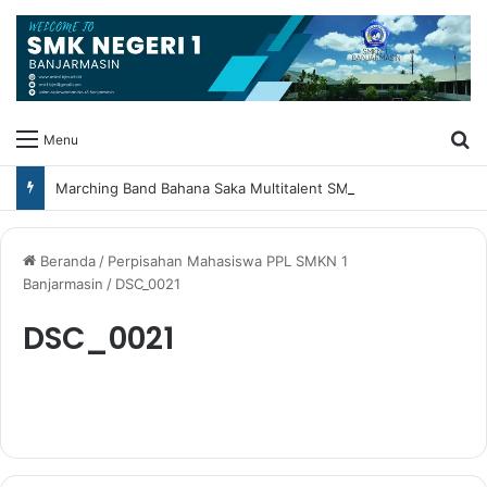
Ca
Menu
Marching Band Bahana Saka Multitalent SMK Negeri 1 Banjarmasin Borong Prestasi di Festival Borneo Marching Day 2026
Beranda
/
Perpisahan Mahasiswa PPL SMKN 1
Banjarmasin
/
DSC_0021
DSC_0021