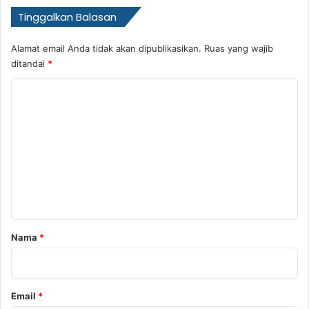
Tinggalkan Balasan
Alamat email Anda tidak akan dipublikasikan.
Ruas yang wajib
ditandai
*
K
o
m
e
n
t
a
r
Nama
*
*
Email
*