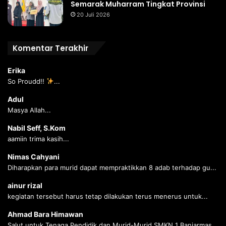
Semarak Muharram Tingkat Provinsi
20 Juli 2026
Komentar Terakhir
Erika
So Proudd!!
...
Adul
Masya Allah...
Nabil Seff, S.Kom
aamiin trima kasih...
Nimas Cahyani
Diharapkan para murid dapat mempraktikkan 8 adab terhadap gu...
ainur rizal
kegiatan tersebut harus tetap dilakukan terus menerus untuk...
Ahmad Bara Himawan
Salut untuk Tenaga Pendidik dan Murid-Murid SMKN 1 Banjarmas...