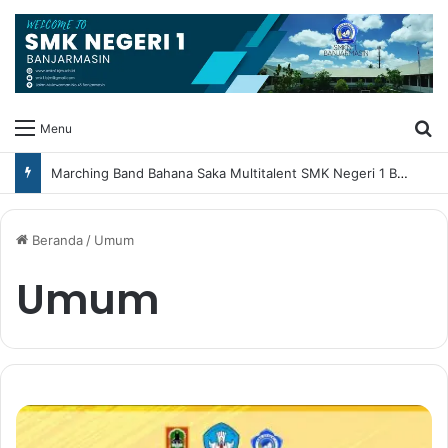
Ca
Menu
Marching Band Bahana Saka Multitalent SMK Negeri 1 Banjarmasin Borong Prestasi di Festival Borneo Marching Day 2026
Beranda
/
Umum
Umum