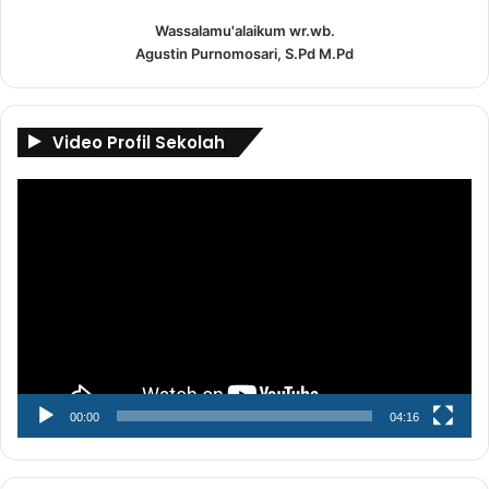
Wassalamu'alaikum wr.wb.
Agustin Purnomosari, S.Pd M.Pd
Video Profil Sekolah
Pemutar
Video
00:00
04:16