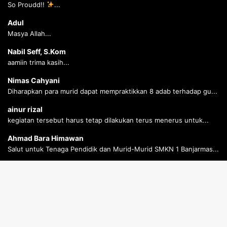
So Proudd!!
...
Adul
Masya Allah...
Nabil Seff, S.Kom
aamiin trima kasih...
Nimas Cahyani
Diharapkan para murid dapat mempraktikkan 8 adab terhadap gu...
ainur rizal
kegiatan tersebut harus tetap dilakukan terus menerus untuk...
Ahmad Bara Himawan
Salut untuk Tenaga Pendidik dan Murid-Murid SMKN 1 Banjarmas...
Ahmad Bara Himawan
Salut untuk Tenaga Pendidik dan Murid-Murid SMKN 1 Banjarmas...
B
t
© Copyright 2026 SMK Negeri 1 Banjarmasin