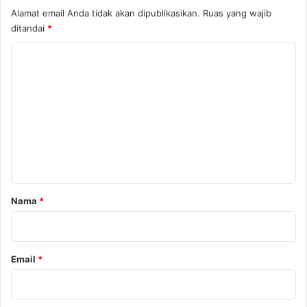
Alamat email Anda tidak akan dipublikasikan.
Ruas yang wajib
ditandai
*
K
o
m
e
n
t
a
r
Nama
*
*
Email
*