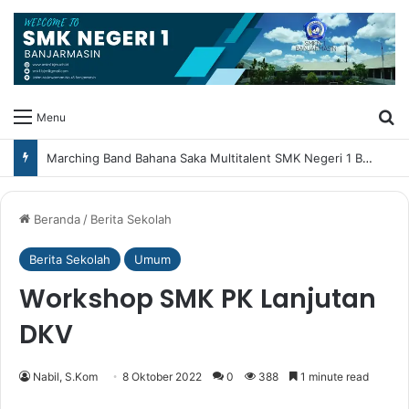
Ca
Menu
Marching Band Bahana Saka Multitalent SMK Negeri 1 Banjarmasin Borong Prestasi di Festival Borneo Marching Day 2026
Beranda
/
Berita Sekolah
Berita Sekolah
Umum
Workshop SMK PK Lanjutan
DKV
Nabil, S.Kom
8 Oktober 2022
0
388
1 minute read