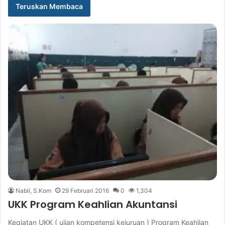
Teruskan Membaca
Nabil, S.Kom
29 Februari 2016
0
1,304
UKK Program Keahlian Akuntansi
Kegiatan UKK ( ujian kompetensi kejuruan ) Program Keahlian