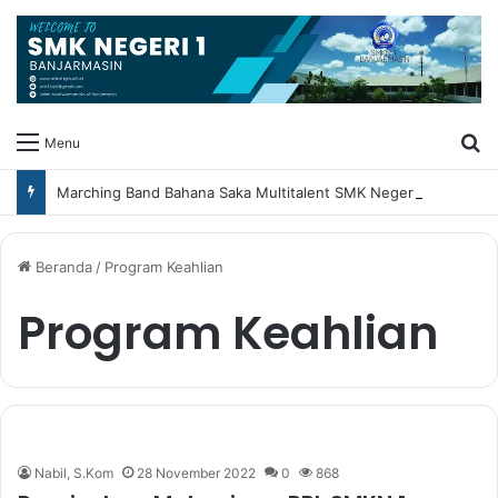
Ca
Menu
Marching Band Bahana Saka Multitalent SMK Negeri 1 Banjarmasin Borong Prestasi di Festival Borneo Marching Day 2026
Beranda
/
Program Keahlian
Program Keahlian
Nabil, S.Kom
28 November 2022
0
868