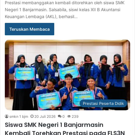
Prestasi membanggakan kembali ditorehkan oleh siswa SMK
Negeri 1 Banjarmasin. Salsabila, siswi kelas XII B Akuntansi
Keuangan Lembaga (AKL), berhasil…
Teruskan Membaca
Prestasi Peserta Didik
smkn 1 bjm
20 Juli 2026
0
239
Siswa SMK Negeri 1 Banjarmasin
Kembali Torehkan Prestasi pada FLS3N