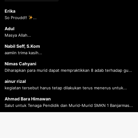
Erika
So Proudd!!
...
Adul
Masya Allah...
Nabil Seff, S.Kom
aamiin trima kasih...
Nimas Cahyani
Diharapkan para murid dapat mempraktikkan 8 adab terhadap gu...
ainur rizal
kegiatan tersebut harus tetap dilakukan terus menerus untuk...
Ahmad Bara Himawan
Salut untuk Tenaga Pendidik dan Murid-Murid SMKN 1 Banjarmas...
Ahmad Bara Himawan
Salut untuk Tenaga Pendidik dan Murid-Murid SMKN 1 Banjarmas...
B