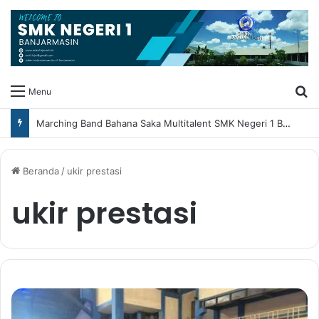
Ca
Menu
Marching Band Bahana Saka Multitalent SMK Negeri 1 Banjarmasin Borong Prestasi di Festival Borneo Marching Day 2026
Beranda
/
ukir prestasi
ukir prestasi