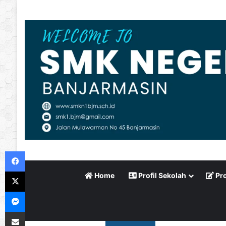
Facebook
X
Home
Profil Sekolah
Pro
Messenger
Bagikan via Email