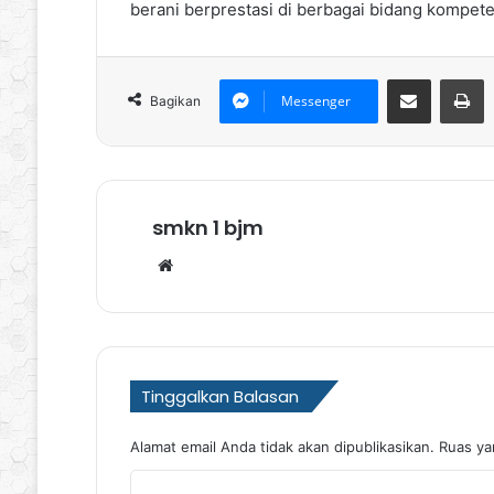
berani berprestasi di berbagai bidang kompete
Bagikan via Email
P
Messenger
Bagikan
smkn 1 bjm
Website
Tinggalkan Balasan
Alamat email Anda tidak akan dipublikasikan.
Ruas ya
K