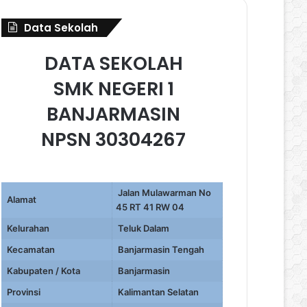
Data Sekolah
DATA SEKOLAH
SMK NEGERI 1
BANJARMASIN
NPSN 30304267
Jalan Mulawarman No
Alamat
45 RT 41 RW 04
Kelurahan
Teluk Dalam
Kecamatan
Banjarmasin Tengah
Kabupaten / Kota
Banjarmasin
Provinsi
Kalimantan Selatan