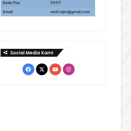
Kode Pos
70117
Email
smk1.bjm@gmail.com
Social Media Kami
Facebook
X
YouTube
Instagram