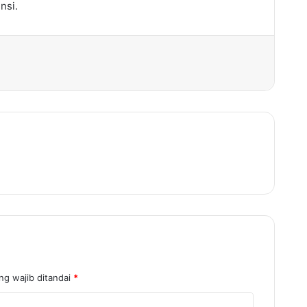
nsi.
rint
ng wajib ditandai
*