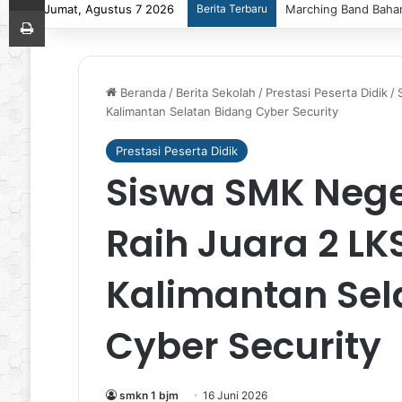
Jumat, Agustus 7 2026
Berita Terbaru
Marching Band Bahan
Print
Beranda
/
Berita Sekolah
/
Prestasi Peserta Didik
/
Kalimantan Selatan Bidang Cyber Security
Prestasi Peserta Didik
Siswa SMK Nege
Raih Juara 2 LKS
Kalimantan Sel
Cyber Security
smkn 1 bjm
16 Juni 2026