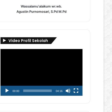
Wassalamu'alaikum wr.wb.
Agustin Purnomosari, S.Pd M.Pd
Video Profil Sekolah
Pemutar
Video
00:00
04:16