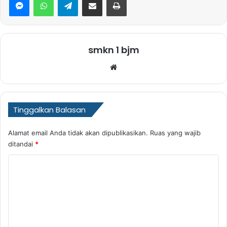
smkn 1 bjm
Website
Tinggalkan Balasan
Alamat email Anda tidak akan dipublikasikan.
Ruas yang wajib
ditandai
*
K
o
m
e
n