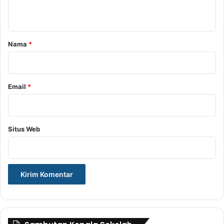
t
a
r
Nama
*
*
Email
*
Situs Web