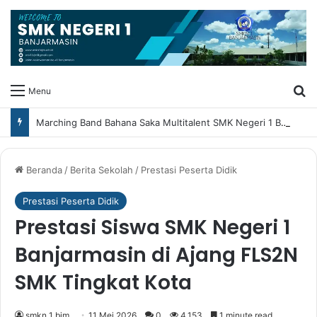
Ca
Menu
Marching Band Bahana Saka Multitalent SMK Negeri 1 Banjarmasin Borong Prestasi di Festival Borneo Marching Day 2026
Beranda
/
Berita Sekolah
/
Prestasi Peserta Didik
Prestasi Peserta Didik
Prestasi Siswa SMK Negeri 1
Banjarmasin di Ajang FLS2N
SMK Tingkat Kota
smkn 1 bjm
11 Mei 2026
0
4,153
1 minute read