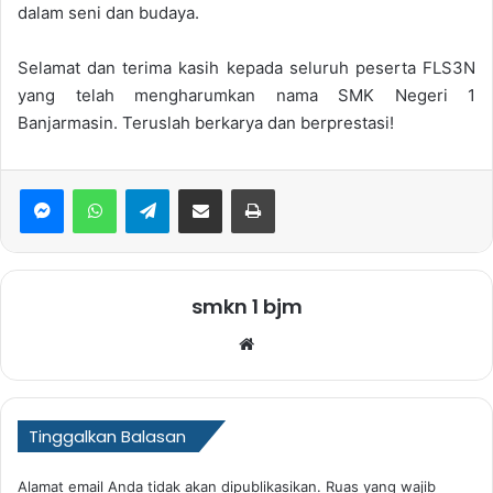
dalam seni dan budaya.
Selamat dan terima kasih kepada seluruh peserta FLS3N
yang telah mengharumkan nama SMK Negeri 1
Banjarmasin. Teruslah berkarya dan berprestasi!
WhatsApp
Telegram
Bagikan via Email
Print
smkn 1 bjm
Website
Tinggalkan Balasan
Alamat email Anda tidak akan dipublikasikan.
Ruas yang wajib