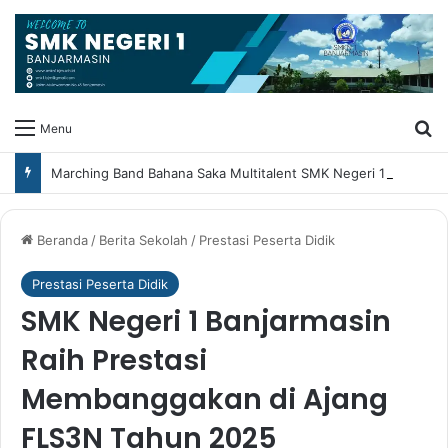
Ca
Menu
Marching Band Bahana Saka Multitalent SMK Negeri 1 Banjarmasin Borong Prestasi di Festival Borneo Marching Day 2026
Beranda
/
Berita Sekolah
/
Prestasi Peserta Didik
Prestasi Peserta Didik
SMK Negeri 1 Banjarmasin
Raih Prestasi
Membanggakan di Ajang
FLS3N Tahun 2025