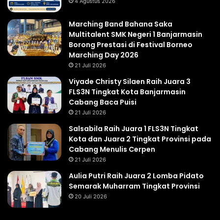
4 Agustus 2026
Marching Band Bahana Saka
Multitalent SMK Negeri 1 Banjarmasin
Borong Prestasi di Festival Borneo
Marching Day 2026
21 Juli 2026
Viyade Christy Silaen Raih Juara 3
FLS3N Tingkat Kota Banjarmasin
Cabang Baca Puisi
21 Juli 2026
Salsabila Raih Juara 1 FLS3N Tingkat
Kota dan Juara 2 Tingkat Provinsi pada
Cabang Menulis Cerpen
21 Juli 2026
Aulia Putri Raih Juara 2 Lomba Pidato
Semarak Muharram Tingkat Provinsi
20 Juli 2026