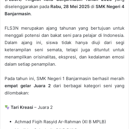
diselenggarakan pada
Rabu, 28 Mei 2025
di
SMK Negeri 4
Banjarmasin
.
FLS3N merupakan ajang tahunan yang bertujuan untuk
menggali potensi dan bakat seni para pelajar di Indonesia.
Dalam ajang ini, siswa tidak hanya diuji dari segi
keterampilan seni semata, tetapi juga dituntut untuk
menampilkan orisinalitas, ekspresi, dan kedalaman emosi
dalam setiap penampilan.
Pada tahun ini, SMK Negeri 1 Banjarmasin berhasil meraih
empat gelar Juara 2
dari berbagai kategori seni yang
dilombakan:
Tari Kreasi
– Juara 2
Achmad Fiqih Rasyid Ar-Rahman (XI B MPLB)