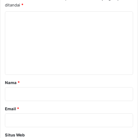
ditandai
*
K
o
m
e
n
t
a
r
Nama
*
*
Email
*
Situs Web