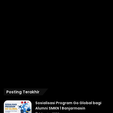
Posting Terakhir
Sosialisasi Program Go Global bagi
Alumni SMKN 1 Banjarmasin