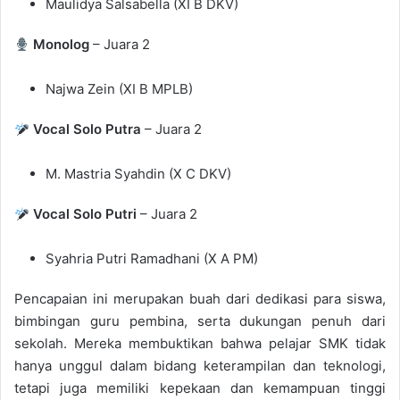
Maulidya Salsabella (XI B DKV)
Monolog
– Juara 2
Najwa Zein (XI B MPLB)
Vocal Solo Putra
– Juara 2
M. Mastria Syahdin (X C DKV)
Vocal Solo Putri
– Juara 2
Syahria Putri Ramadhani (X A PM)
Pencapaian ini merupakan buah dari dedikasi para siswa,
bimbingan guru pembina, serta dukungan penuh dari
sekolah. Mereka membuktikan bahwa pelajar SMK tidak
hanya unggul dalam bidang keterampilan dan teknologi,
tetapi juga memiliki kepekaan dan kemampuan tinggi