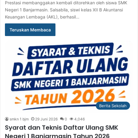
Prestasi membanggakan kembali ditorehkan oleh siswa SMK
Negeri 1 Banjarmasin. Salsabila, siswi kelas XII B Akuntansi
Keuangan Lembaga (AKL), berhasil…
Teruskan Membaca
Berita Sekolah
smkn 1 bjm
29 Juni 2026
0
4,046
Syarat dan Teknis Daftar Ulang SMK
Negeri 1 Banjarmasin Tahun 2026