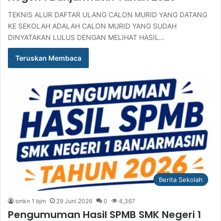
TEKNIS ALUR DAFTAR ULANG CALON MURID YANG DATANG
KE SEKOLAH ADALAH CALON MURID YANG SUDAH
DINYATAKAN LULUS DENGAN MELIHAT HASIL…
Teruskan Membaca
Berita Sekolah
smkn 1 bjm
29 Juni 2026
0
4,367
Pengumuman Hasil SPMB SMK Negeri 1