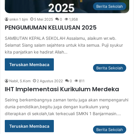
Berita Sekolah
smkn 1 bjm
5 Mei 2025
0
1,958
PENGUMUMAN KELULUSAN 2025
SAMBUTAN KEPALA SEKOLAH Assalamu, alaikum wr.wb.
Selamat Siang salam sejahtera untuk kita semua. Puji syukur
kita panjatkan ke hadirat Allah…
Teruskan Membaca
Berita Sekolah
Nabil, S.Kom
2 Agustus 2022
0
811
IHT Implementasi Kurikulum Merdeka
Seiring berkembangnya zaman tentu juga akan mempengaruhi
dunia pendidikan,begitu juga dengan kurikulum yang
diterapkan di sekolah,tak terkecuali SMKN 1 Banjarmasin.…
Teruskan Membaca
Berita Sekolah