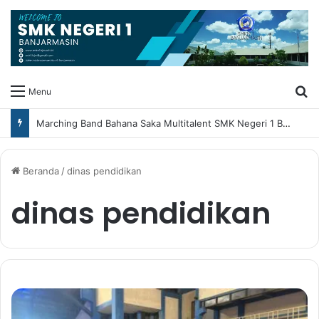
Ca
Menu
Marching Band Bahana Saka Multitalent SMK Negeri 1 Banjarmasin Borong Prestasi di Festival Borneo Marching Day 2026
Beranda
/
dinas pendidikan
dinas pendidikan