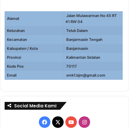
Jalan Mulawarman No 45 RT
Alamat
41 RW 04
Kelurahan
Teluk Dalam
Kecamatan
Banjarmasin Tengah
Kabupaten / Kota
Banjarmasin
Provinsi
Kalimantan Selatan
Kode Pos
70117
Email
smk1.bjm@gmail.com
Social Media Kami
Facebook
X
YouTube
Instagram