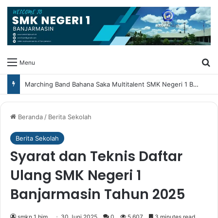
Ca
Menu
Marching Band Bahana Saka Multitalent SMK Negeri 1 Banjarmasin Borong Prestasi di Festival Borneo Marching Day 2026
Beranda
/
Berita Sekolah
Berita Sekolah
Syarat dan Teknis Daftar
Ulang SMK Negeri 1
Banjarmasin Tahun 2025
smkn 1 bjm
30 Juni 2025
0
5,607
3 minutes read