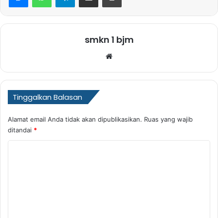
smkn 1 bjm
Website
Tinggalkan Balasan
Alamat email Anda tidak akan dipublikasikan.
Ruas yang wajib
ditandai
*
K
o
m
e
n