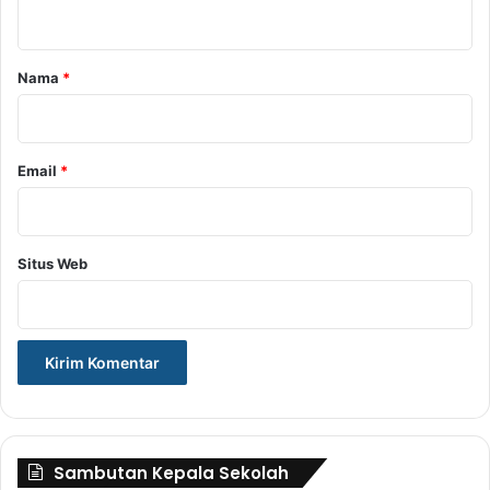
t
a
r
Nama
*
*
Email
*
Situs Web
Sambutan Kepala Sekolah