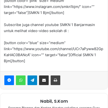
[button color=”pink” size=”medium”
link=”https://www.instagram.com/smkn1bjm/” icon=””
target=”false”]SMKN 1 Bjm[/button]
Subscribe juga channel youtube SMKN 1 Banjarmasin
untuk melihat video-video sekolah di :
[button color=”blue” size=”medium”
link=”https://www.youtube.com/channel/UCr7aPyww82Gp
KaHAC0BANcA” icon=”” target=”false”]Official SMKN 1
Bjm[/button]
WhatsApp
Telegram
Bagikan via Email
Print
Nabil, S.Kom
Seorang Blogger dan Konten Kreator sekaligus seorang Guru