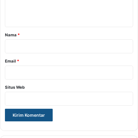
n
t
a
r
Nama
*
*
Email
*
Situs Web