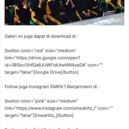
Galeri ini juga dapat di download di :
[button color=”red” size=”medium”
link=”https://drive.google.com/open?
id=0B5bcI3HfQa6JUWFldUtwNW4xeDA” icon=””
target=”false”]Google Drive[/button]
Follow juga Instagram SMKN 1 Banjarmasin di :
[button color=”pink” size=”medium”
link=”https://www.instagram.com/smeahitz_/” icon=””
target=”false”]SmeaHitz_[/button]