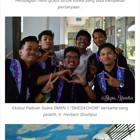
Pembagian helm gratis untuk siswa yang bisa menjawab
pertanyaan .
Ekskul Paduan Suara SMKN 1 “SMESACHOIR” bersama sang
pelatih, Ir. Herbert Sitompul