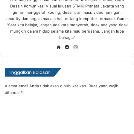
Desain Komunikasi Visual lulusan STMIK Pranata Jakarta yang
gemar menggeluti koding, desain, animasi, video, jaringan,
security dan segala macam hal tentang komputer termasuk Game.
"Saat kita belajar, jangan ada kata menyerah, tidak ada yang tidak
mungkin dalam hidup selama kita mau berusaha. Jangan lupa
bahagia"
Website
Facebook
Instagram
Tinggalkan Balasan
Alamat email Anda tidak akan dipublikasikan.
Ruas yang wajib
ditandai
*
K
o
m
e