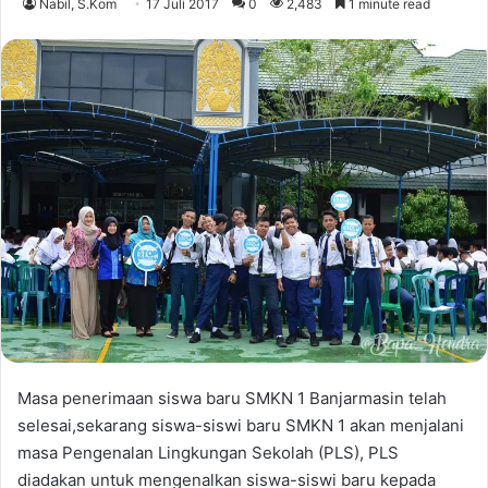
Nabil, S.Kom
17 Juli 2017
0
2,483
1 minute read
Masa penerimaan siswa baru SMKN 1 Banjarmasin telah
selesai,sekarang siswa-siswi baru SMKN 1 akan menjalani
masa Pengenalan Lingkungan Sekolah (PLS), PLS
diadakan untuk mengenalkan siswa-siswi baru kepada