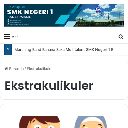
Ca
Menu
Marching Band Bahana Saka Multitalent SMK Negeri 1 Banjarmasin Borong Prestasi di Festival Borneo Marching Day 2026
Beranda
/
Ekstrakulikuler
Ekstrakulikuler