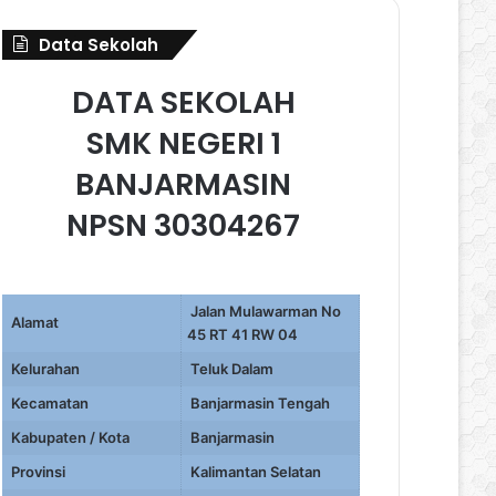
Data Sekolah
DATA SEKOLAH
SMK NEGERI 1
BANJARMASIN
NPSN 30304267
Jalan Mulawarman No
Alamat
45 RT 41 RW 04
Kelurahan
Teluk Dalam
Kecamatan
Banjarmasin Tengah
Kabupaten / Kota
Banjarmasin
Provinsi
Kalimantan Selatan