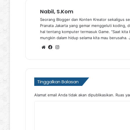
Nabil, S.Kom
Seorang Blogger dan Konten Kreator sekaligus se
Pranata Jakarta yang gemar menggeluti koding, de
hal tentang komputer termasuk Game. "Saat kita b
mungkin dalam hidup selama kita mau berusaha. 
Website
Facebook
Instagram
Tinggalkan Balasan
Alamat email Anda tidak akan dipublikasikan.
Ruas ya
K
o
m