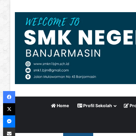
Facebook
X
Home
Profil Sekolah
Pro
Messenger
Bagikan via Email