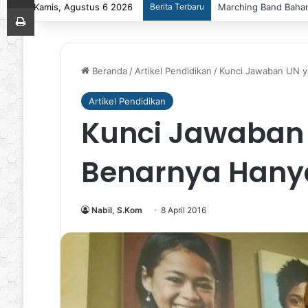
Kamis, Agustus 6 2026
Berita Terbaru
Viyade Christy Silae
Print
Beranda
/
Artikel Pendidikan
/
Kunci Jawaban UN ya
Artikel Pendidikan
Kunci Jawaban 
Benarnya Hany
Nabil, S.Kom
8 April 2016