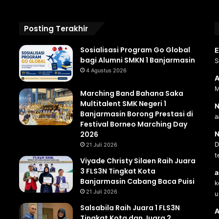
Posting Terakhir
Sosialisasi Program Go Global
E
bagi Alumni SMKN 1 Banjarmasin
S
4 Agustus 2026
A
M
Marching Band Bahana Saka
Multitalent SMK Negeri 1
N
Banjarmasin Borong Prestasi di
a
Festival Borneo Marching Day
2026
N
D
21 Juli 2026
t
Viyade Christy Silaen Raih Juara
3 FLS3N Tingkat Kota
a
Banjarmasin Cabang Baca Puisi
k
21 Juli 2026
u
Salsabila Raih Juara 1 FLS3N
A
Tingkat Kota dan Juara 2