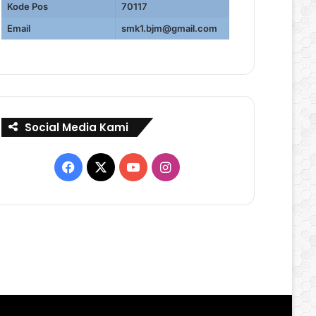
Kode Pos
70117
Email
smk1.bjm@gmail.com
Social Media Kami
Facebook
X
YouTube
Instagram