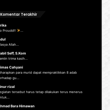
Komentar Terakhir
rika
o Proudd!!
...
dul
asya Allah...
abil Seff, S.Kom
amiin trima kasih...
imas Cahyani
iharapkan para murid dapat mempraktikkan 8 adab
erhadap gu...
inur rizal
egiatan tersebut harus tetap dilakukan terus menerus
ntuk...
hmad Bara Himawan