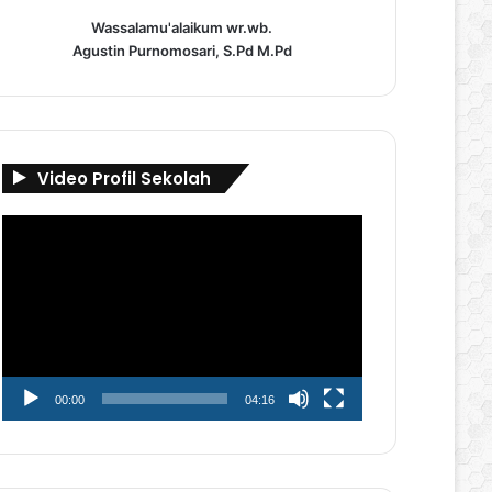
Wassalamu'alaikum wr.wb.
Agustin Purnomosari, S.Pd M.Pd
Video Profil Sekolah
Pemutar
Video
00:00
04:16