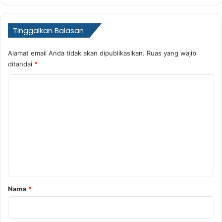
Tinggalkan Balasan
Alamat email Anda tidak akan dipublikasikan.
Ruas yang wajib
ditandai
*
K
o
m
e
n
t
a
r
Nama
*
*