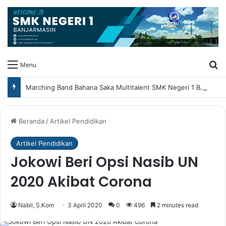
Ca
Menu
Marching Band Bahana Saka Multitalent SMK Negeri 1 Banjarmasin Borong Prestasi di Festival Borneo Marching Day 2026
Beranda
/
Artikel Pendidikan
Artikel Pendidikan
Jokowi Beri Opsi Nasib UN
2020 Akibat Corona
Nabil, S.Kom
3 April 2020
0
496
2 minutes read