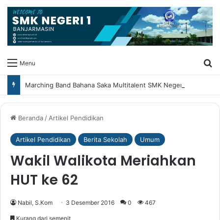
Ca
Menu
Marching Band Bahana Saka Multitalent SMK Negeri 1 Banjarmasin Borong Prestasi di Festival Borneo Marching Day 2026
Beranda
/
Artikel Pendidikan
Artikel Pendidikan
Berita Sekolah
Umum
Wakil Walikota Meriahkan
HUT ke 62
Nabil, S.Kom
3 Desember 2016
0
467
Kurang dari semenit