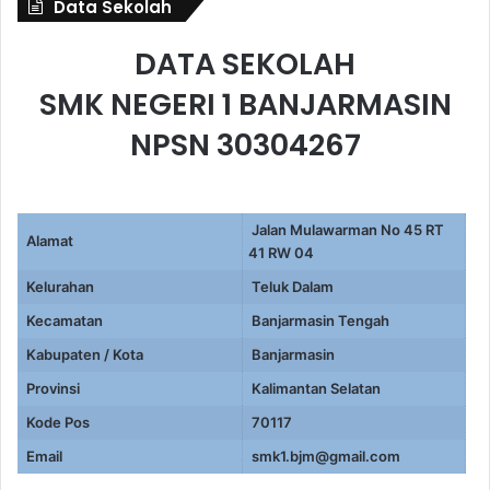
Data Sekolah
DATA SEKOLAH
SMK NEGERI 1 BANJARMASIN
NPSN 30304267
Jalan Mulawarman No 45 RT
Alamat
41 RW 04
Kelurahan
Teluk Dalam
Kecamatan
Banjarmasin Tengah
Kabupaten / Kota
Banjarmasin
Provinsi
Kalimantan Selatan
Kode Pos
70117
Email
smk1.bjm@gmail.com