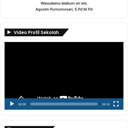
Wassalamu'alaikum wr.wb.
Agustin Purnomosari, S.Pd M.Pd
Video Profil Sekolah
Pemutar
Video
00:00
04:16