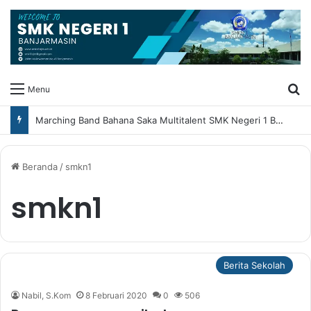
Ca
Menu
Marching Band Bahana Saka Multitalent SMK Negeri 1 Banjarmasin Borong Prestasi di Festival Borneo Marching Day 2026
Beranda
/
smkn1
smkn1
Berita Sekolah
Nabil, S.Kom
8 Februari 2020
0
506