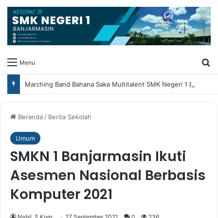
Ca
Menu
Marching Band Bahana Saka Multitalent SMK Negeri 1 Banjarmasin Borong Prestasi di Festival Borneo Marching Day 2026
Beranda
/
Berita Sekolah
Umum
SMKN 1 Banjarmasin Ikuti
Asesmen Nasional Berbasis
Komputer 2021
Nabil, S.Kom
27 September 2021
0
236