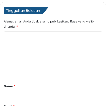
Tinggalkan Balasan
Alamat email Anda tidak akan dipublikasikan.
Ruas yang wajib
ditandai
*
K
o
m
e
n
t
a
r
Nama
*
*