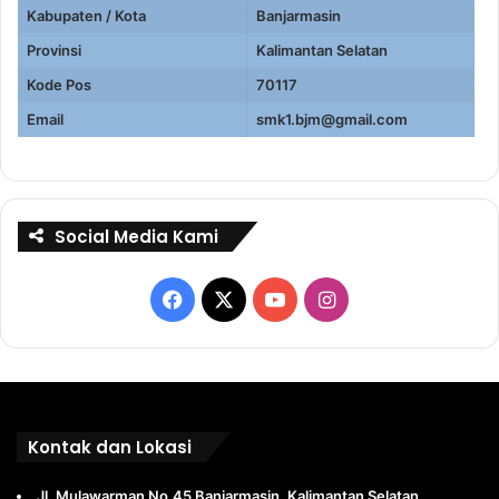
Kabupaten / Kota
Banjarmasin
Provinsi
Kalimantan Selatan
Kode Pos
70117
Email
smk1.bjm@gmail.com
Social Media Kami
Facebook
X
YouTube
Instagram
Kontak dan Lokasi
Jl. Mulawarman No.45 Banjarmasin, Kalimantan Selatan