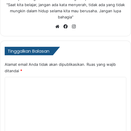
"Saat kita belajar, jangan ada kata menyerah, tidak ada yang tidak
mungkin dalam hidup selama kita mau berusaha. Jangan lupa
bahagia"
Website
Facebook
Instagram
Tinggalkan Balasan
Alamat email Anda tidak akan dipublikasikan.
Ruas yang wajib
ditandai
*
K
o
m
e
n
t