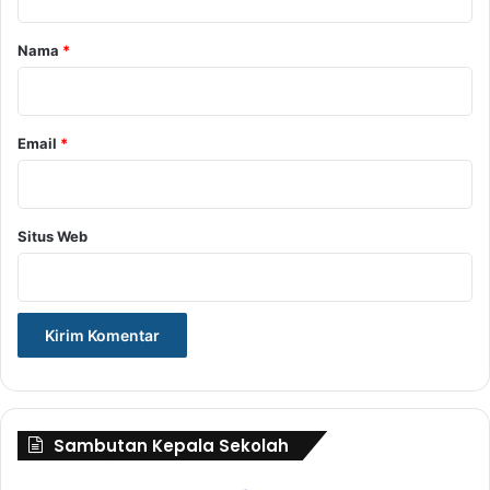
a
r
Nama
*
*
Email
*
Situs Web
Sambutan Kepala Sekolah