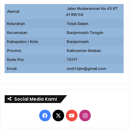
Jalan Mulawarman No 45 RT
Alamat
41 RW 04
Kelurahan
Teluk Dalam
Kecamatan
Banjarmasin Tengah
Kabupaten / Kota
Banjarmasin
Provinsi
Kalimantan Selatan
Kode Pos
70117
Email
smk1.bjm@gmail.com
Social Media Kami
Facebook
X
YouTube
Instagram