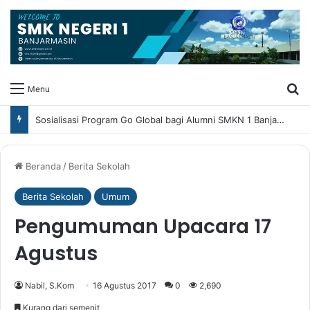
Ca
Menu
Sosialisasi Program Go Global bagi Alumni SMKN 1 Banjarmasin
Beranda
/
Berita Sekolah
Berita Sekolah
Umum
Pengumuman Upacara 17
Agustus
Nabil, S.Kom
16 Agustus 2017
0
2,690
Kurang dari semenit