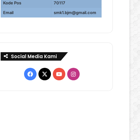
Kode Pos
70117
Email
smk1.bjm@gmail.com
Social Media Kami
Facebook
X
YouTube
Instagram