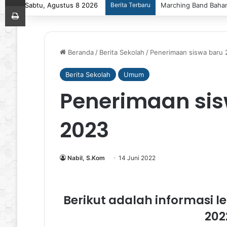
Sabtu, Agustus 8 2026
Berita Terbaru
Marching Band Bahana
Print
Beranda
/
Berita Sekolah
/
Penerimaan siswa baru
Berita Sekolah
Umum
Penerimaan sis
2023
Nabil, S.Kom
14 Juni 2022
Berikut adalah informasi 
202