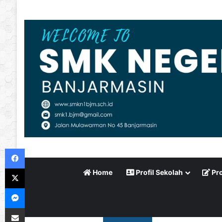
Facebook
X
Home
Profil Sekolah
Pro
Messenger
Bagikan via Email