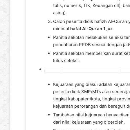
tulis, numerik, TIK, Keuangan dll), b
asing).
Calon peserta didik hafizh Al-Qur’an 
minimal
hafal Al-Qur’an 1 juz
.
Panitia sekolah melakukan seleksi te
pendaftaran PPDB sesuai dengan jadw
Panitia sekolah memberikan surat kete
lulus seleksi.
Kejuaraan yang diakui adalah kejuar
peserta didik SMP/MTs atau sederaja
tingkat kabupaten/kota, tingkat provin
kejuaraan perorangan dan beregu tid
Tambahan nilai kejuaraan hanya diambi
dari nilai kejuaraan yang diperoleh.