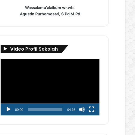
Wassalamu'alaikum wr.wb.
Agustin Purnomosari, S.Pd M.Pd
Video Profil Sekolah
Pemutar
Video
00:00
04:16