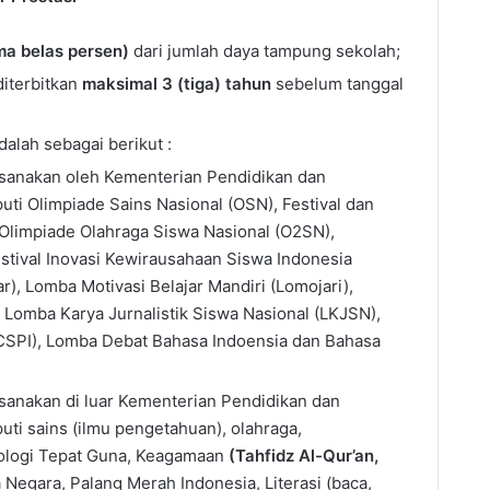
ma belas persen)
dari jumlah daya tampung sekolah;
diterbitkan
maksimal 3 (tiga) tahun
sebelum tanggal
alah sebagai berikut :
ksanakan oleh Kementerian Pendidikan dan
ti Olimpiade Sains Nasional (OSN), Festival dan
Olimpiade Olahraga Siswa Nasional (O2SN),
estival Inovasi Kewirausahaan Siswa Indonesia
jar), Lomba Motivasi Belajar Mandiri (Lomojari),
 Lomba Karya Jurnalistik Siswa Nasional (LKJSN),
LCSPI), Lomba Debat Bahasa Indoensia dan Bahasa
sanakan di luar Kementerian Pendidikan dan
ti sains (ilmu pengetahuan), olahraga,
ologi Tepat Guna, Keagamaan
(Tahfidz Al-Qur’an,
a Negara, Palang Merah Indonesia, Literasi (baca,