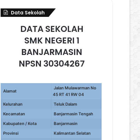
Data Sekolah
DATA SEKOLAH
SMK NEGERI 1
BANJARMASIN
NPSN 30304267
Jalan Mulawarman No
Alamat
45 RT 41 RW 04
Kelurahan
Teluk Dalam
Kecamatan
Banjarmasin Tengah
Kabupaten / Kota
Banjarmasin
Provinsi
Kalimantan Selatan