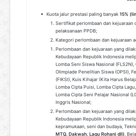
Kuota jalur prestasi paling banyak
15% (li
Sertifikat perlombaan dan kejuaraan 
pelaksanaan PPDB;
Kategori perlombaan dan kejuaraan ad
Perlombaan dan kejuaraan yang dila
Kebudayaan Republik Indonesia melipu
Lomba Seni Siswa Nasional (FLS2N), 
Olimpiade Penelitian Siswa (OPSI), F
(FIKSI), Kuis Kihajar (Kita Harus Bela
Lomba Cipta Puisi, Lomba Cipta Lagu,
Lomba Cipta Seni Pelajar Nasional (
Inggris Nasional;
Perlombaan dan kejuaraan yang dilak
Kebudayaan Republik Indonesia melipu
kepramukaan, seni dan budaya, Tekn
MTQ, Dakwah, Lagu Rohani dll)
, Bel