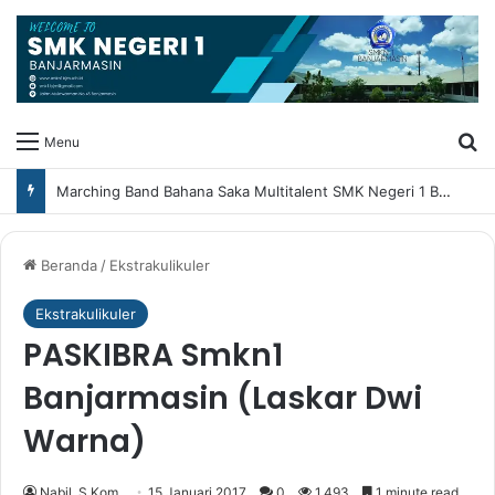
Ca
Menu
Marching Band Bahana Saka Multitalent SMK Negeri 1 Banjarmasin Borong Prestasi di Festival Borneo Marching Day 2026
Beranda
/
Ekstrakulikuler
Ekstrakulikuler
PASKIBRA Smkn1
Banjarmasin (Laskar Dwi
Warna)
Nabil, S.Kom
15 Januari 2017
0
1,493
1 minute read