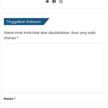
Website
Facebook
Instagram
Tinggalkan Balasan
Alamat email Anda tidak akan dipublikasikan.
Ruas yang wajib
ditandai
*
K
o
m
e
n
t
a
r
Nama
*
*