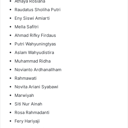
Athaya Rosiana
Raudatus Sholiha Putri
Eny Siswi Amiarti
Mella Safitri
Ahmad Rifky Firdaus
Putri Wahyuningtyas
Aslam Wahyudistira
Muhammad Ridha
Novianto ArdhanaIlham
Rahmawati
Novita Ariani Syabawi
Marwiyah
Siti Nur Ainah
Rosa Rahmadanti
Fery Hariyaji