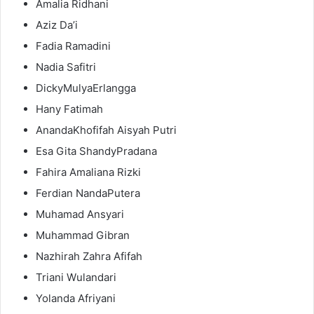
Amalia Ridhani
Aziz Da’i
Fadia Ramadini
Nadia Safitri
DickyMulyaErlangga
Hany Fatimah
AnandaKhofifah Aisyah Putri
Esa Gita ShandyPradana
Fahira Amaliana Rizki
Ferdian NandaPutera
Muhamad Ansyari
Muhammad Gibran
Nazhirah Zahra Afifah
Triani Wulandari
Yolanda Afriyani