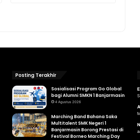
Posting Terakhir
Sosialisasi Program Go Global
E
bagi Alumni SMKN 1 Banjarmasin
S
4 Agustus 2026
A
M
Marching Band Bahana Saka
Multitalent SMK Negeri 1
N
Banjarmasin Borong Prestasi di
a
Festival Borneo Marching Day