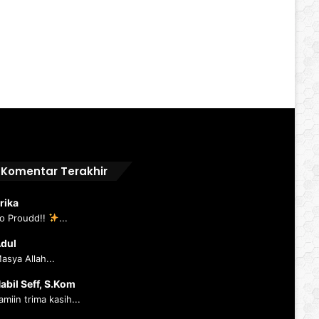
Komentar Terakhir
rika
o Proudd!!
...
dul
asya Allah...
abil Seff, S.Kom
amiin trima kasih...