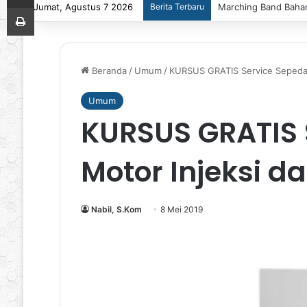
Jumat, Agustus 7 2026
Berita Terbaru
Marching Band Bahan
Print
Beranda
/
Umum
/
KURSUS GRATIS Service Sepeda 
Umum
KURSUS GRATIS 
Motor Injeksi 
Nabil, S.Kom
8 Mei 2019