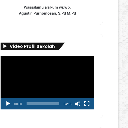
Wassalamu'alaikum wr.wb.
Agustin Purnomosari, S.Pd M.Pd
Video Profil Sekolah
Pemutar
Video
00:00
04:16