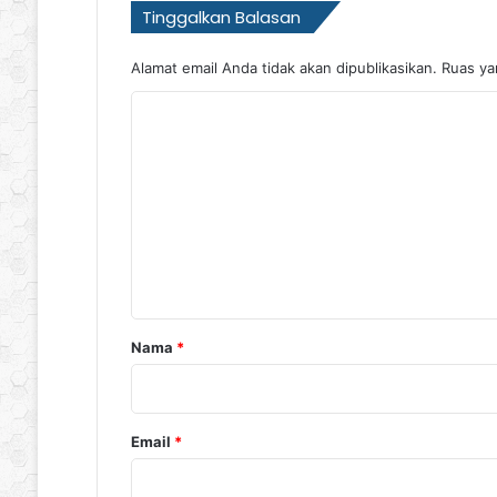
Tinggalkan Balasan
Alamat email Anda tidak akan dipublikasikan.
Ruas ya
K
o
m
e
n
t
a
r
Nama
*
*
Email
*