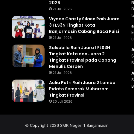
2026
N
D
21 Juli 2026
t
Viyade Christy Silaen Raih Juara
3 FLS3N Tingkat Kota
a
Banjarmasin Cabang Baca Puisi
k
21 Juli 2026
u
Salsabila Raih Juara 1 FLS3N
A
Tingkat Kota dan Juara 2
S
Tingkat Provinsi pada Cabang
B
Menulis Cerpen
21 Juli 2026
A
S
Aulia Putri Raih Juara 2 Lomba
B
Pidato Semarak Muharram
Tingkat Provinsi
20 Juli 2026
© Copyright 2026 SMK Negeri 1 Banjarmasin