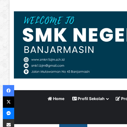
Facebook
X
Home
Profil Sekolah
Pro
Messenger
Bagikan via Email