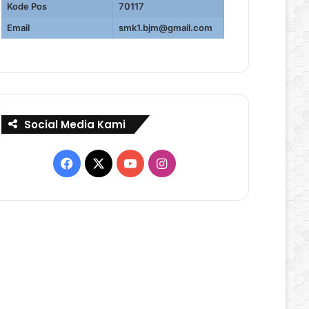
Kode Pos
70117
Email
smk1.bjm@gmail.com
Social Media Kami
Facebook
X
YouTube
Instagram