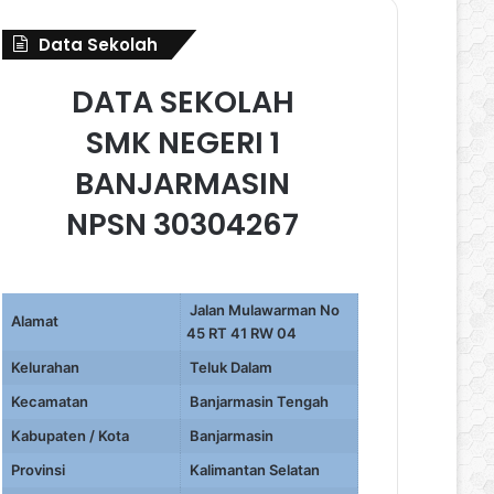
Data Sekolah
DATA SEKOLAH
SMK NEGERI 1
BANJARMASIN
NPSN 30304267
Jalan Mulawarman No
Alamat
45 RT 41 RW 04
Kelurahan
Teluk Dalam
Kecamatan
Banjarmasin Tengah
Kabupaten / Kota
Banjarmasin
Provinsi
Kalimantan Selatan