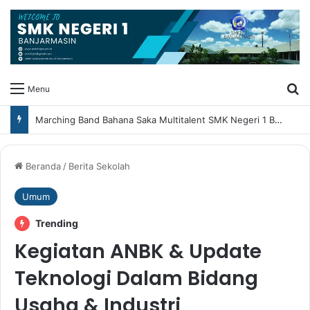
Ca
Menu
Marching Band Bahana Saka Multitalent SMK Negeri 1 Banjarmasin Borong Prestasi di Festival Borneo Marching Day 2026
Beranda
/
Berita Sekolah
Umum
Trending
Kegiatan ANBK & Update
Teknologi Dalam Bidang
Usaha & Industri