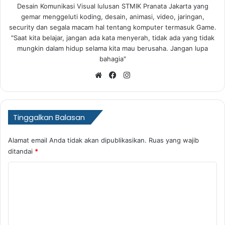
Desain Komunikasi Visual lulusan STMIK Pranata Jakarta yang
gemar menggeluti koding, desain, animasi, video, jaringan,
security dan segala macam hal tentang komputer termasuk Game.
"Saat kita belajar, jangan ada kata menyerah, tidak ada yang tidak
mungkin dalam hidup selama kita mau berusaha. Jangan lupa
bahagia"
Website
Facebook
Instagram
Tinggalkan Balasan
Alamat email Anda tidak akan dipublikasikan.
Ruas yang wajib
ditandai
*
K
o
m
e