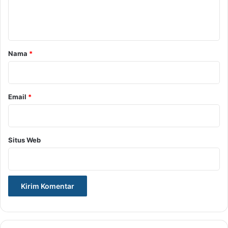
n
t
a
r
Nama
*
*
Email
*
Situs Web