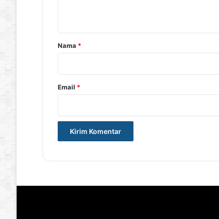
t
a
r
Nama
*
*
Email
*