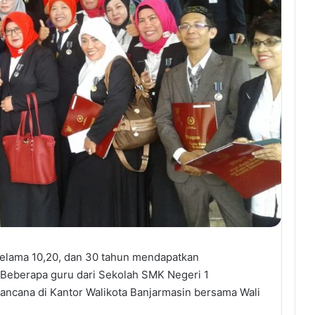
elama 10,20, dan 30 tahun mendapatkan
berapa guru dari Sekolah SMK Negeri 1
ncana di Kantor Walikota Banjarmasin bersama Wali