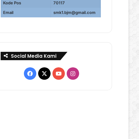
Kode Pos
70117
Email
smk1.bjm@gmail.com
Social Media Kami
Facebook
X
YouTube
Instagram