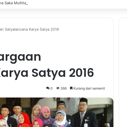
a Saka Multitalent SMK Negeri 1 Banjarmasin Borong Prestasi di Festiv
n Satyalancana Karya Satya 2016
hargaan
arya Satya 2016
0
366
Kurang dari semenit