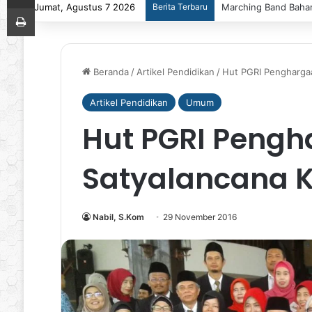
Jumat, Agustus 7 2026
Berita Terbaru
Marching Band Bahan
Print
Beranda
/
Artikel Pendidikan
/
Hut PGRI Penghargaa
Artikel Pendidikan
Umum
Hut PGRI Peng
Satyalancana K
Nabil, S.Kom
29 November 2016