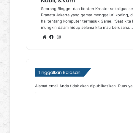
Nabil, S.Kom
Seorang Blogger dan Konten Kreator sekaligus se
Pranata Jakarta yang gemar menggeluti koding, de
hal tentang komputer termasuk Game. "Saat kita b
mungkin dalam hidup selama kita mau berusaha. 
Website
Facebook
Instagram
Tinggalkan Balasan
Alamat email Anda tidak akan dipublikasikan.
Ruas ya
K
o
m
e
n