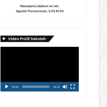
Wassalamu'alaikum wr.wb.
Agustin Purnomosari, S.Pd M.Pd
Video Profil Sekolah
Pemutar
Video
00:00
04:16