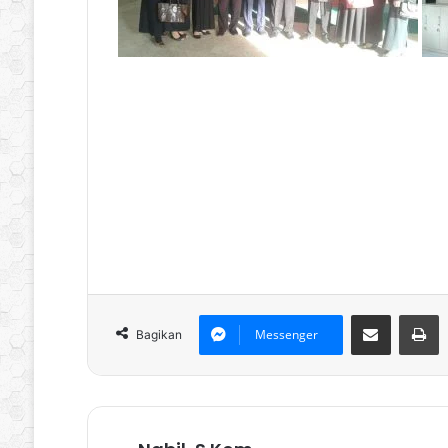
Bagikan via Email
P
Messenger
Bagikan