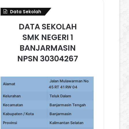
Data Sekolah
DATA SEKOLAH
SMK NEGERI 1
BANJARMASIN
NPSN 30304267
Jalan Mulawarman No
Alamat
45 RT 41 RW 04
Kelurahan
Teluk Dalam
Kecamatan
Banjarmasin Tengah
Kabupaten / Kota
Banjarmasin
Provinsi
Kalimantan Selatan