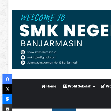
Facebook
X
Home
Profil Sekolah
Pro
Messenger
Bagikan via Email