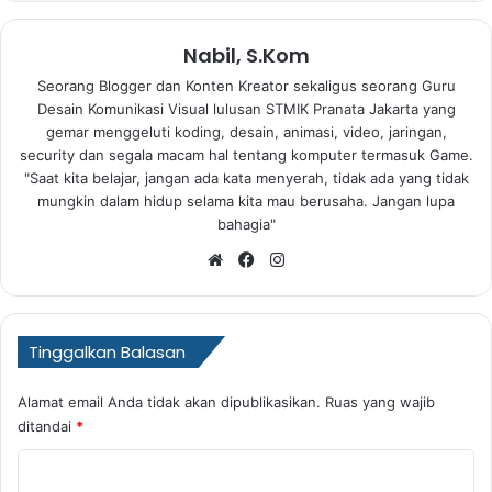
Nabil, S.Kom
Seorang Blogger dan Konten Kreator sekaligus seorang Guru
Desain Komunikasi Visual lulusan STMIK Pranata Jakarta yang
gemar menggeluti koding, desain, animasi, video, jaringan,
security dan segala macam hal tentang komputer termasuk Game.
"Saat kita belajar, jangan ada kata menyerah, tidak ada yang tidak
mungkin dalam hidup selama kita mau berusaha. Jangan lupa
bahagia"
Website
Facebook
Instagram
Tinggalkan Balasan
Alamat email Anda tidak akan dipublikasikan.
Ruas yang wajib
ditandai
*
K