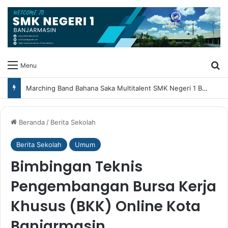
Ca
Menu
Marching Band Bahana Saka Multitalent SMK Negeri 1 Banjarmasin Borong Prestasi di Festival Borneo Marching Day 2026
Beranda
/
Berita Sekolah
Berita Sekolah
Umum
Bimbingan Teknis
Pengembangan Bursa Kerja
Khusus (BKK) Online Kota
Banjarmasin