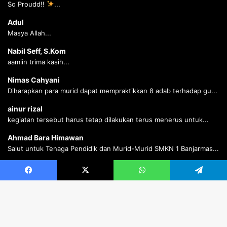
So Proudd!!
...
Adul
Masya Allah...
Nabil Seff, S.Kom
aamiin trima kasih...
Nimas Cahyani
Diharapkan para murid dapat mempraktikkan 8 adab terhadap gu...
ainur rizal
kegiatan tersebut harus tetap dilakukan terus menerus untuk...
Ahmad Bara Himawan
Salut untuk Tenaga Pendidik dan Murid-Murid SMKN 1 Banjarmas...
Ahmad Bara Himawan
Salut untuk Tenaga Pendidik dan Murid-Murid SMKN 1 Banjarmas...
Facebook
X
WhatsApp
Telegram
B
© Copyright 2026 SMK Negeri 1 Banjarmasin