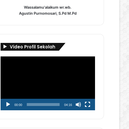
Wassalamu'alaikum wr.wb.
Agustin Purnomosari, S.Pd M.Pd
Video Profil Sekolah
Pemutar
Video
00:00
04:16