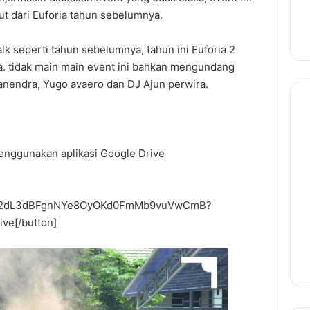
ut dari Euforia tahun sebelumnya.
k seperti tahun sebelumnya, tahun ini Euforia 2
. tidak main main event ini bahkan mengundang
danendra, Yugo avaero dan DJ Ajun perwira.
menggunakan aplikasi Google Drive
ders/1j2dL3dBFgnNYe8OyOKd0FmMb9vuVwCmB?
ive[/button]