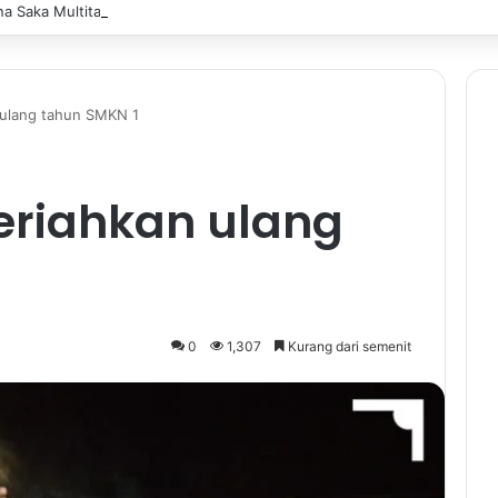
 Saka Multitalent SMK Negeri 1 Banjarmasin Borong Prestasi di Festiv
 ulang tahun SMKN 1
meriahkan ulang
0
1,307
Kurang dari semenit