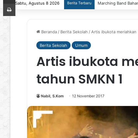
Sabtu, Agustus 8 2026
Berita Terbaru
Marching Band Bahana
Print
Beranda
/
Berita Sekolah
/
Artis ibukota meriahkan
Berita Sekolah
Umum
Artis ibukota 
tahun SMKN 1
Nabil, S.Kom
12 November 2017