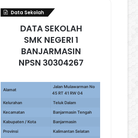
Data Sekolah
DATA SEKOLAH
SMK NEGERI 1
BANJARMASIN
NPSN 30304267
Jalan Mulawarman No
Alamat
45 RT 41 RW 04
Kelurahan
Teluk Dalam
Kecamatan
Banjarmasin Tengah
Kabupaten / Kota
Banjarmasin
Provinsi
Kalimantan Selatan