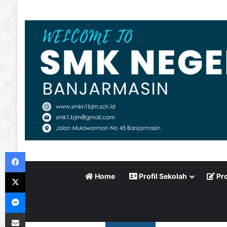
Facebook
X
Home
Profil Sekolah
Pro
Messenger
Bagikan via Email