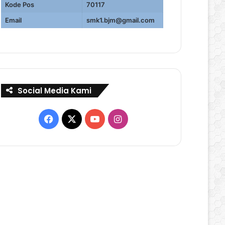
Kode Pos
70117
Email
smk1.bjm@gmail.com
Social Media Kami
Facebook
X
YouTube
Instagram