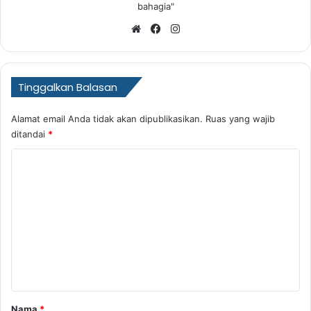
bahagia"
Website
Facebook
Instagram
Tinggalkan Balasan
Alamat email Anda tidak akan dipublikasikan.
Ruas yang wajib
ditandai
*
K
o
m
e
n
t
a
r
Nama
*