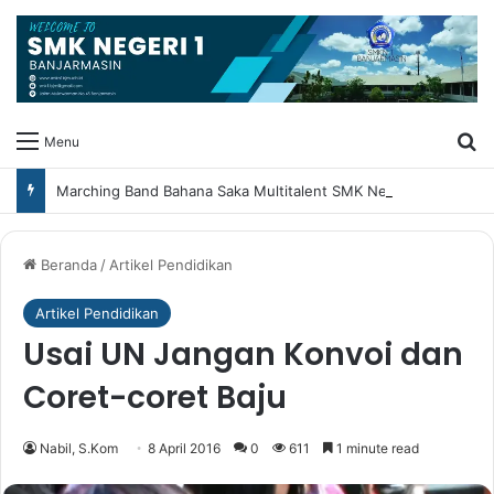
Ca
Menu
Marching Band Bahana Saka Multitalent SMK Negeri 1 Banjarmasin Borong Prestasi di Festival Borneo Marching Day 2026
Beranda
/
Artikel Pendidikan
Artikel Pendidikan
Usai UN Jangan Konvoi dan
Coret-coret Baju
Nabil, S.Kom
8 April 2016
0
611
1 minute read