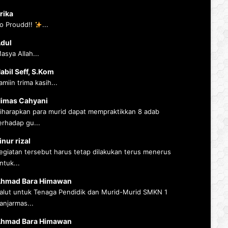
rika
o Proudd!!
...
dul
asya Allah...
abil Seff, S.Kom
amiin trima kasih...
imas Cahyani
iharapkan para murid dapat mempraktikkan 8 adab
erhadap gu...
inur rizal
egiatan tersebut harus tetap dilakukan terus menerus
ntuk...
hmad Bara Himawan
alut untuk Tenaga Pendidik dan Murid-Murid SMKN 1
anjarmas...
hmad Bara Himawan