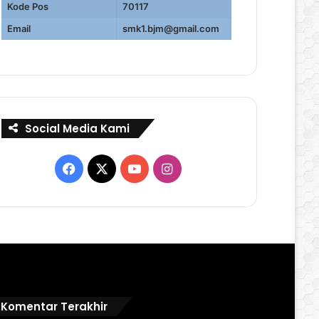
Kode Pos
70117
Email
smk1.bjm@gmail.com
Social Media Kami
Facebook
X
YouTube
Instagram
Komentar Terakhir