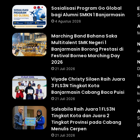
Sosialisasi Program Go Global
E
bagi Alumni SMKN 1 Banjarmasin
S
4 Agustus 2026
A
M
Marching Band Bahana Saka
Multitalent SMK Negeri 1
N
Banjarmasin Borong Prestasi di
a
Festival Borneo Marching Day
2026
N
D
21 Juli 2026
t
Viyade Christy Silaen Raih Juara
3 FLS3N Tingkat Kota
a
Banjarmasin Cabang Baca Puisi
k
21 Juli 2026
u
Salsabila Raih Juara 1 FLS3N
A
Tingkat Kota dan Juara 2
S
Tingkat Provinsi pada Cabang
B
Menulis Cerpen
21 Juli 2026
A