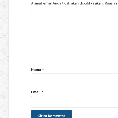
Alamat email Anda tidak akan dipublikasikan.
Ruas ya
K
o
m
e
n
t
a
r
Nama
*
*
Email
*