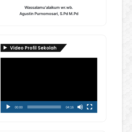
Wassalamu'alaikum wr.wb.
Agustin Purnomosari, S.Pd M.Pd
Video Profil Sekolah
Pemutar
Video
00:00
04:16