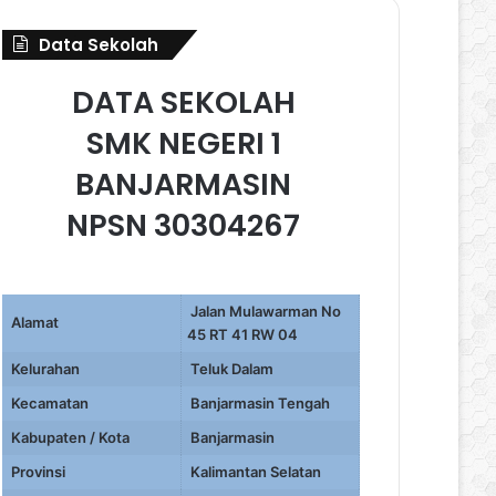
Data Sekolah
DATA SEKOLAH
SMK NEGERI 1
BANJARMASIN
NPSN 30304267
Jalan Mulawarman No
Alamat
45 RT 41 RW 04
Kelurahan
Teluk Dalam
Kecamatan
Banjarmasin Tengah
Kabupaten / Kota
Banjarmasin
Provinsi
Kalimantan Selatan