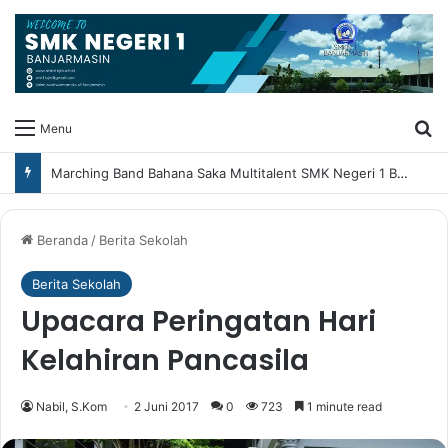
Ca
Menu
Marching Band Bahana Saka Multitalent SMK Negeri 1 Banjarmasin Borong Prestasi di Festival Borneo Marching Day 2026
Beranda
/
Berita Sekolah
Berita Sekolah
Upacara Peringatan Hari
Kelahiran Pancasila
Nabil, S.Kom
2 Juni 2017
0
723
1 minute read