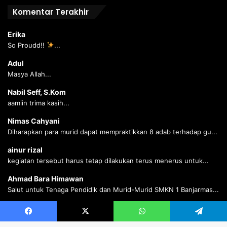
Komentar Terakhir
Erika
So Proudd!!
...
Adul
Masya Allah...
Nabil Seff, S.Kom
aamiin trima kasih...
Nimas Cahyani
Diharapkan para murid dapat mempraktikkan 8 adab terhadap gu...
ainur rizal
kegiatan tersebut harus tetap dilakukan terus menerus untuk...
Ahmad Bara Himawan
Salut untuk Tenaga Pendidik dan Murid-Murid SMKN 1 Banjarmas...
Ahmad Bara Himawan
Salut untuk Tenaga Pendidik dan Murid-Murid SMKN 1 Banjarmas...
Facebook
X
WhatsApp
Telegram