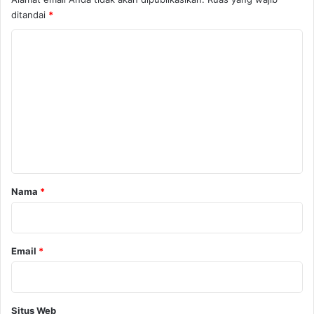
ditandai
*
K
o
m
e
n
t
a
r
Nama
*
*
Email
*
Situs Web