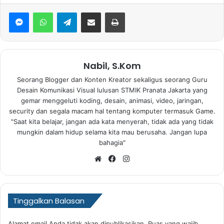
WhatsApp
Telegram
Bagikan via Email
Print
Nabil, S.Kom
Seorang Blogger dan Konten Kreator sekaligus seorang Guru
Desain Komunikasi Visual lulusan STMIK Pranata Jakarta yang
gemar menggeluti koding, desain, animasi, video, jaringan,
security dan segala macam hal tentang komputer termasuk Game.
"Saat kita belajar, jangan ada kata menyerah, tidak ada yang tidak
mungkin dalam hidup selama kita mau berusaha. Jangan lupa
bahagia"
Website
Facebook
Instagram
Tinggalkan Balasan
Alamat email Anda tidak akan dipublikasikan.
Ruas yang wajib