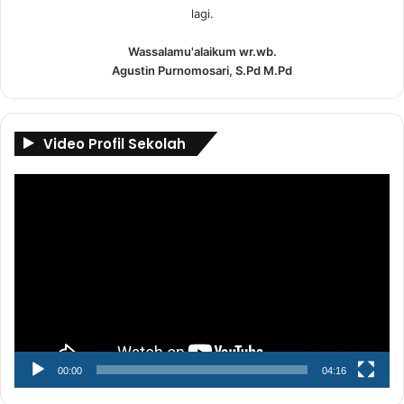
lagi.
Wassalamu'alaikum wr.wb.
Agustin Purnomosari, S.Pd M.Pd
Video Profil Sekolah
Pemutar
Video
00:00
04:16