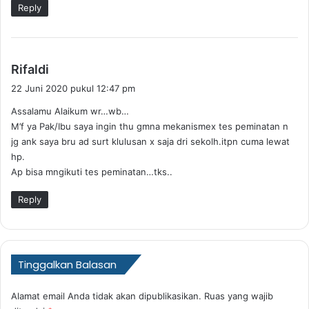
a
Reply
:
b
Rifaldi
e
22 Juni 2020 pukul 12:47 pm
r
Assalamu Alaikum wr…wb…
k
M’f ya Pak/Ibu saya ingin thu gmna mekanismex tes peminatan n
a
jg ank saya bru ad surt klulusan x saja dri sekolh.itpn cuma lewat
t
hp.
a
Ap bisa mngikuti tes peminatan…tks..
:
Reply
Tinggalkan Balasan
Alamat email Anda tidak akan dipublikasikan.
Ruas yang wajib