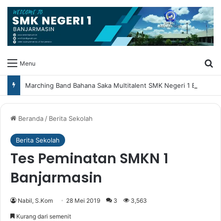
Ca
Menu
Marching Band Bahana Saka Multitalent SMK Negeri 1 Banjarmasin Borong Prestasi di Festival Borneo Marching Day 2026
Beranda
/
Berita Sekolah
Berita Sekolah
Tes Peminatan SMKN 1
Banjarmasin
Nabil, S.Kom
28 Mei 2019
3
3,563
Kurang dari semenit