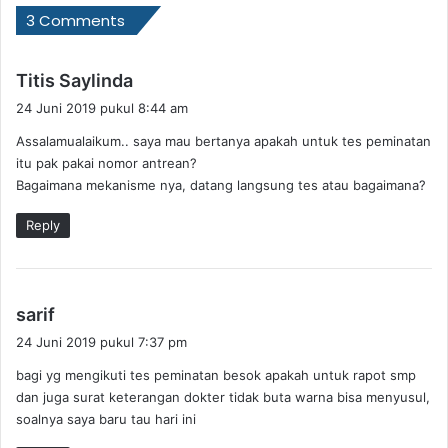
3 Comments
b
Titis Saylinda
e
24 Juni 2019 pukul 8:44 am
r
Assalamualaikum.. saya mau bertanya apakah untuk tes peminatan
k
itu pak pakai nomor antrean?
a
Bagaimana mekanisme nya, datang langsung tes atau bagaimana?
t
a
Reply
:
b
sarif
e
24 Juni 2019 pukul 7:37 pm
r
bagi yg mengikuti tes peminatan besok apakah untuk rapot smp
k
dan juga surat keterangan dokter tidak buta warna bisa menyusul,
a
soalnya saya baru tau hari ini
t