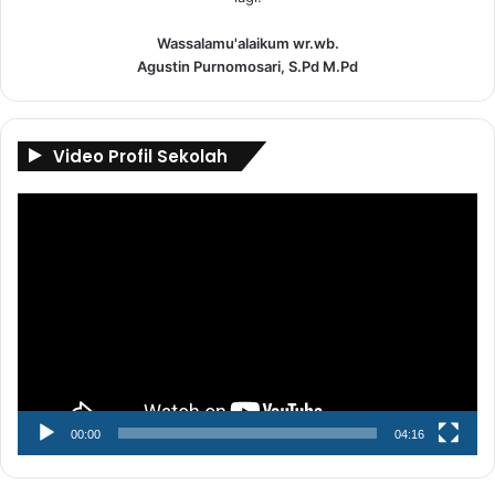
Wassalamu'alaikum wr.wb.
Agustin Purnomosari, S.Pd M.Pd
Video Profil Sekolah
Pemutar
Video
00:00
04:16