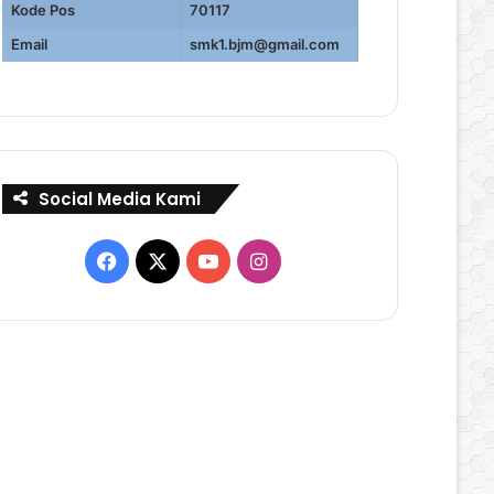
Kode Pos
70117
Email
smk1.bjm@gmail.com
Social Media Kami
Facebook
X
YouTube
Instagram