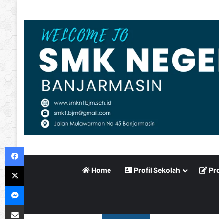
Facebook
X
Home
Profil Sekolah
Pro
Messenger
Bagikan via Email