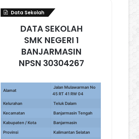
Data Sekolah
DATA SEKOLAH
SMK NEGERI 1
BANJARMASIN
NPSN 30304267
Jalan Mulawarman No
Alamat
45 RT 41 RW 04
Kelurahan
Teluk Dalam
Kecamatan
Banjarmasin Tengah
Kabupaten / Kota
Banjarmasin
Provinsi
Kalimantan Selatan