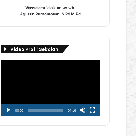
Wassalamu'alaikum wr.wb.
Agustin Purnomosari, S.Pd M.Pd
Video Profil Sekolah
Pemutar
Video
00:00
04:16