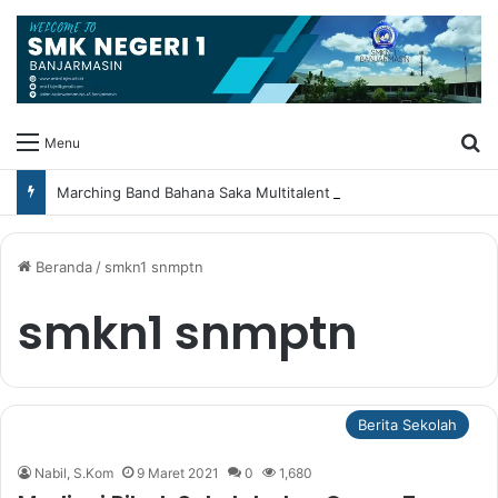
Ca
Menu
Marching Band Bahana Saka Multitalent SMK Negeri 1 Banjarmasin Borong Prestasi di Festival Borneo Marching Day 2026
Beranda
/
smkn1 snmptn
smkn1 snmptn
Berita Sekolah
Nabil, S.Kom
9 Maret 2021
0
1,680