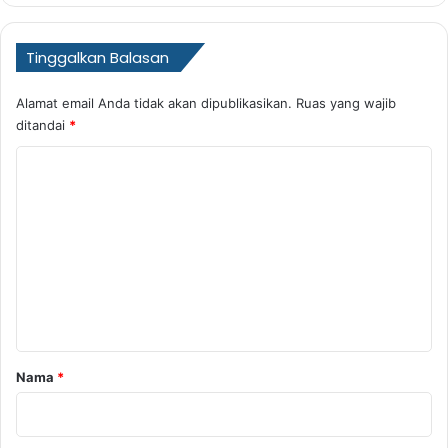
Tinggalkan Balasan
Alamat email Anda tidak akan dipublikasikan.
Ruas yang wajib
ditandai
*
K
o
m
e
n
t
a
r
Nama
*
*