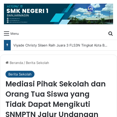
Ca
Menu
Viyade Christy Silaen Raih Juara 3 FLS3N Tingkat Kota Banjarmasin Cabang Baca Puisi
Beranda
/
Berita Sekolah
Berita Sekolah
Mediasi Pihak Sekolah dan
Orang Tua Siswa yang
Tidak Dapat Mengikuti
SNMPTN Jalur Undangan