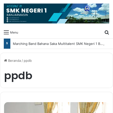
Ca
Menu
Marching Band Bahana Saka Multitalent SMK Negeri 1 Banjarmasin Borong Prestasi di Festival Borneo Marching Day 2026
Beranda
/
ppdb
ppdb