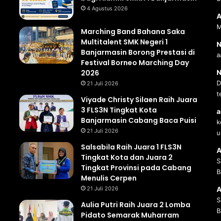
4 Agustus 2026
A
M
Marching Band Bahana Saka
Multitalent SMK Negeri 1
N
Banjarmasin Borong Prestasi di
a
Festival Borneo Marching Day
2026
N
D
21 Juli 2026
t
Viyade Christy Silaen Raih Juara
3 FLS3N Tingkat Kota
a
Banjarmasin Cabang Baca Puisi
k
21 Juli 2026
u
Salsabila Raih Juara 1 FLS3N
A
Tingkat Kota dan Juara 2
S
Tingkat Provinsi pada Cabang
B
Menulis Cerpen
21 Juli 2026
A
S
Aulia Putri Raih Juara 2 Lomba
B
Pidato Semarak Muharram