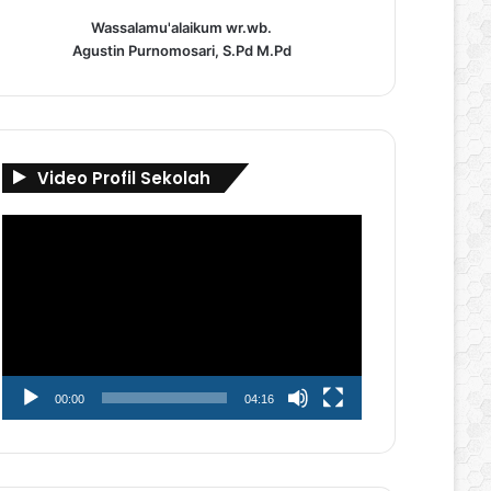
Wassalamu'alaikum wr.wb.
Agustin Purnomosari, S.Pd M.Pd
Video Profil Sekolah
Pemutar
Video
00:00
04:16