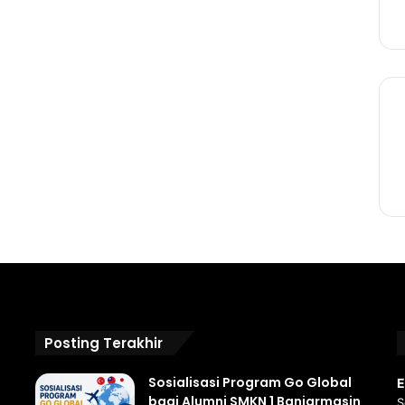
Posting Terakhir
Sosialisasi Program Go Global
E
bagi Alumni SMKN 1 Banjarmasin
S