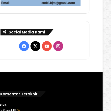
Email
smk1.bjm@gmail.com
Social Media Kami
Facebook
X
YouTube
Instagram
Komentar Terakhir
rika
o Proudd!!
...