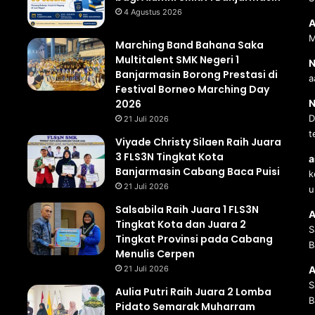
4 Agustus 2026
A
M
Marching Band Bahana Saka
Multitalent SMK Negeri 1
N
Banjarmasin Borong Prestasi di
a
Festival Borneo Marching Day
2026
N
D
21 Juli 2026
t
Viyade Christy Silaen Raih Juara
3 FLS3N Tingkat Kota
a
Banjarmasin Cabang Baca Puisi
k
21 Juli 2026
u
Salsabila Raih Juara 1 FLS3N
A
Tingkat Kota dan Juara 2
S
Tingkat Provinsi pada Cabang
B
Menulis Cerpen
21 Juli 2026
A
S
Aulia Putri Raih Juara 2 Lomba
B
Pidato Semarak Muharram