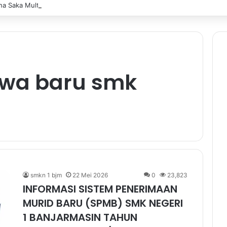
a Saka Multitalent SMK Negeri 1 Banjarmasin Borong Prestasi di Festiv
swa baru smk
smkn 1 bjm
22 Mei 2026
0
23,823
INFORMASI SISTEM PENERIMAAN
MURID BARU (SPMB) SMK NEGERI
1 BANJARMASIN TAHUN