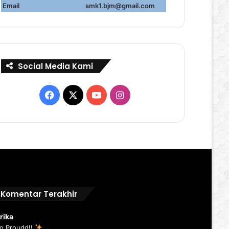
Email
smk1.bjm@gmail.com
Social Media Kami
Facebook
X
YouTube
Instagram
Komentar Terakhir
rika
o Proudd!!
...