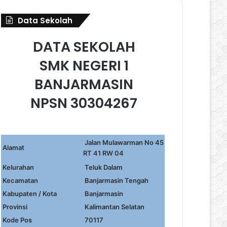
Data Sekolah
DATA SEKOLAH
SMK NEGERI 1
BANJARMASIN
NPSN 30304267
Jalan Mulawarman No 45
Alamat
RT 41 RW 04
Kelurahan
Teluk Dalam
Kecamatan
Banjarmasin Tengah
Kabupaten / Kota
Banjarmasin
Provinsi
Kalimantan Selatan
Kode Pos
70117