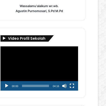
Wassalamu'alaikum wr.wb.
Agustin Purnomosari, S.Pd M.Pd
Video Profil Sekolah
Pemutar
Video
00:00
04:16