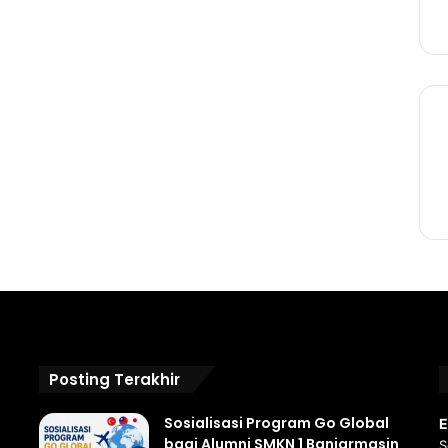
Posting Terakhir
Sosialisasi Program Go Global
E
bagi Alumni SMKN 1 Banjarmasin
S