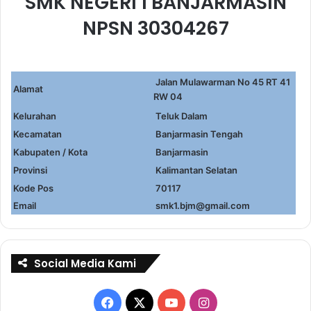
SMK NEGERI 1 BANJARMASIN
NPSN 30304267
Jalan Mulawarman No 45 RT 41
Alamat
RW 04
Kelurahan
Teluk Dalam
Kecamatan
Banjarmasin Tengah
Kabupaten / Kota
Banjarmasin
Provinsi
Kalimantan Selatan
Kode Pos
70117
Email
smk1.bjm@gmail.com
Social Media Kami
Facebook
X
YouTube
Instagram