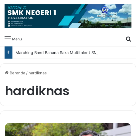
Ca
Menu
Marching Band Bahana Saka Multitalent SMK Negeri 1 Banjarmasin Borong Prestasi di Festival Borneo Marching Day 2026
Beranda
/
hardiknas
hardiknas