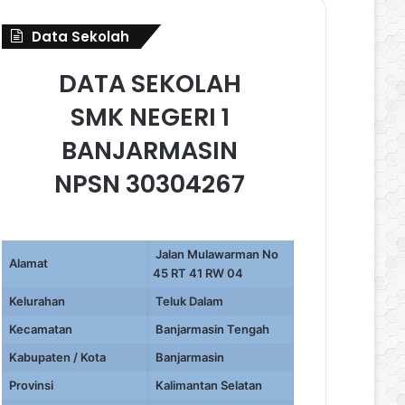
Data Sekolah
DATA SEKOLAH
SMK NEGERI 1
BANJARMASIN
NPSN 30304267
Jalan Mulawarman No
Alamat
45 RT 41 RW 04
Kelurahan
Teluk Dalam
Kecamatan
Banjarmasin Tengah
Kabupaten / Kota
Banjarmasin
Provinsi
Kalimantan Selatan