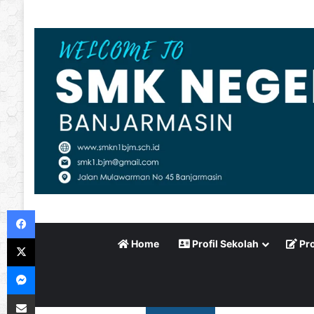
Facebook
X
Home
Profil Sekolah
Pro
Messenger
Bagikan via Email