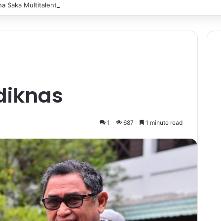
 Saka Multitalent SMK Negeri 1 Banjarmasin Borong Prestasi di Festiv
diknas
1
687
1 minute read