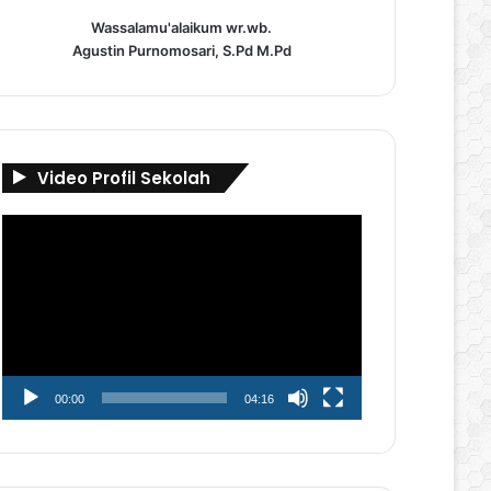
Wassalamu'alaikum wr.wb.
Agustin Purnomosari, S.Pd M.Pd
Video Profil Sekolah
Pemutar
Video
00:00
04:16