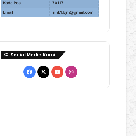
Kode Pos
70117
Email
smk1.bjm@gmail.com
Social Media Kami
Facebook
X
YouTube
Instagram