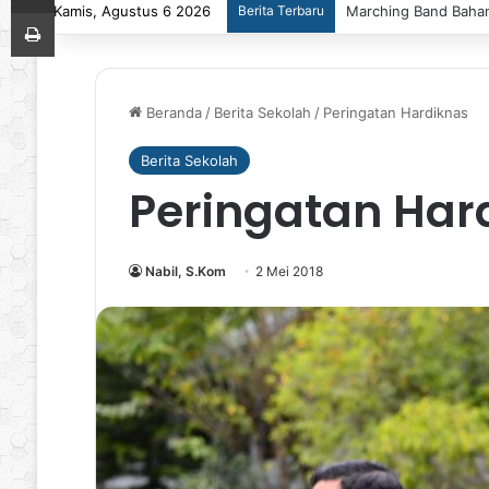
Kamis, Agustus 6 2026
Berita Terbaru
Marching Band Bahana
Print
Beranda
/
Berita Sekolah
/
Peringatan Hardiknas
Berita Sekolah
Peringatan Har
Nabil, S.Kom
2 Mei 2018