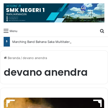
Ca
Menu
Marching Band Bahana Saka Multitalent SMK Negeri 1 Banjarmasin Borong Prestasi di Festival Borneo Marching Day 2026
Beranda
/
devano anendra
devano anendra