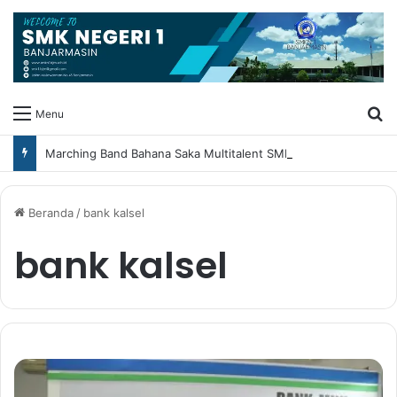
Ca
Menu
Marching Band Bahana Saka Multitalent SMK Negeri 1 Banjarmasin Borong Prestasi di Festival Borneo Marching Day 2026
Beranda
/
bank kalsel
bank kalsel