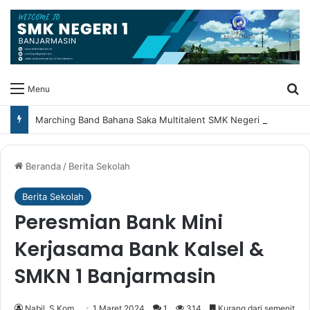
Ca
Menu
Marching Band Bahana Saka Multitalent SMK Negeri 1 Banjarmasin Borong Prestasi di Festival Borneo Marching Day 2026
Beranda
/
Berita Sekolah
Berita Sekolah
Peresmian Bank Mini
Kerjasama Bank Kalsel &
SMKN 1 Banjarmasin
Nabil, S.Kom
1 Maret 2024
1
314
Kurang dari semenit