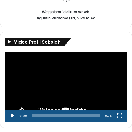
Wassalamu'alaikum wr.wb.
Agustin Purnomosari, S.Pd M.Pd
Video Profil Sekolah
Pemutar
Video
00:00
04:16