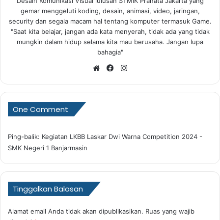
Desain Komunikasi Visual lulusan STMIK Pranata Jakarta yang
gemar menggeluti koding, desain, animasi, video, jaringan,
security dan segala macam hal tentang komputer termasuk Game.
"Saat kita belajar, jangan ada kata menyerah, tidak ada yang tidak
mungkin dalam hidup selama kita mau berusaha. Jangan lupa
bahagia"
Website
Facebook
Instagram
One Comment
Ping-balik:
Kegiatan LKBB Laskar Dwi Warna Competition 2024 -
SMK Negeri 1 Banjarmasin
Tinggalkan Balasan
Alamat email Anda tidak akan dipublikasikan.
Ruas yang wajib