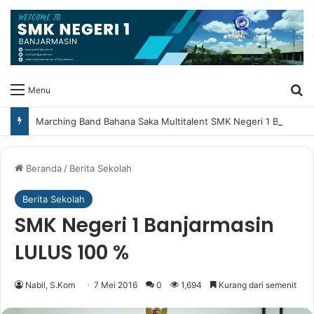
Ca
Menu
Marching Band Bahana Saka Multitalent SMK Negeri 1 Banjarmasin Borong Prestasi di Festival Borneo Marching Day 2026
Beranda
/
Berita Sekolah
Berita Sekolah
SMK Negeri 1 Banjarmasin
LULUS 100 %
Nabil, S.Kom
7 Mei 2016
0
1,694
Kurang dari semenit