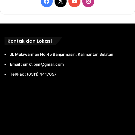
Facebook
X
YouTube
Instagram
Kontak dan Lokasi
Jl. Mulawarman No.45 Banjarmasin, Kalimantan Selatan
Email : smk1.bjm@gmail.com
Tel/Fax : (0511) 4417057