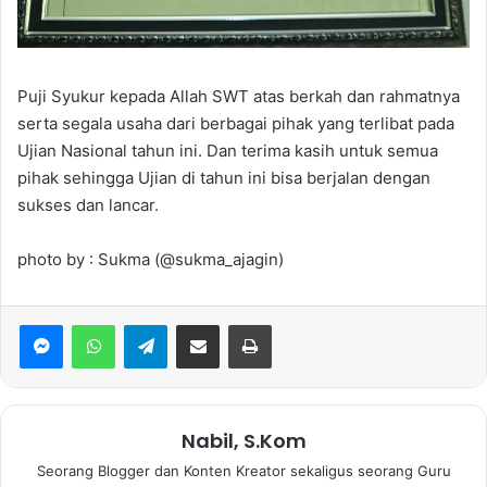
Puji Syukur kepada Allah SWT atas berkah dan rahmatnya
serta segala usaha dari berbagai pihak yang terlibat pada
Ujian Nasional tahun ini. Dan terima kasih untuk semua
pihak sehingga Ujian di tahun ini bisa berjalan dengan
sukses dan lancar.
photo by : Sukma (@sukma_ajagin)
WhatsApp
Telegram
Bagikan via Email
Print
Nabil, S.Kom
Seorang Blogger dan Konten Kreator sekaligus seorang Guru