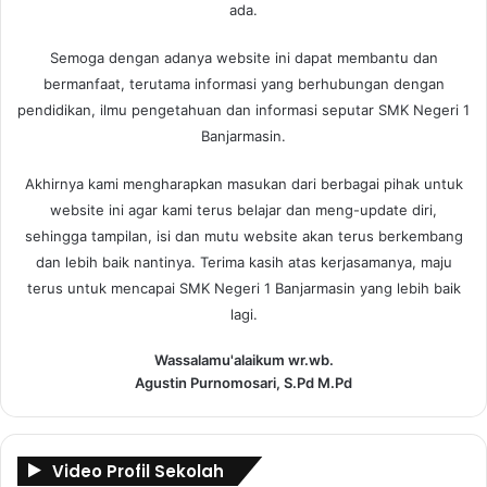
ada.
Semoga dengan adanya website ini dapat membantu dan
bermanfaat, terutama informasi yang berhubungan dengan
pendidikan, ilmu pengetahuan dan informasi seputar SMK Negeri 1
Banjarmasin.
Akhirnya kami mengharapkan masukan dari berbagai pihak untuk
website ini agar kami terus belajar dan meng-update diri,
sehingga tampilan, isi dan mutu website akan terus berkembang
dan lebih baik nantinya. Terima kasih atas kerjasamanya, maju
terus untuk mencapai SMK Negeri 1 Banjarmasin yang lebih baik
lagi.
Wassalamu'alaikum wr.wb.
Agustin Purnomosari, S.Pd M.Pd
Video Profil Sekolah