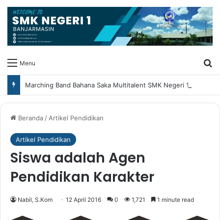
Ca
Menu
Marching Band Bahana Saka Multitalent SMK Negeri 1 Banjarmasin Borong Prestasi di Festival Borneo Marching Day 2026
Beranda
/
Artikel Pendidikan
Artikel Pendidikan
Siswa adalah Agen
Pendidikan Karakter
Nabil, S.Kom
12 April 2016
0
1,721
1 minute read