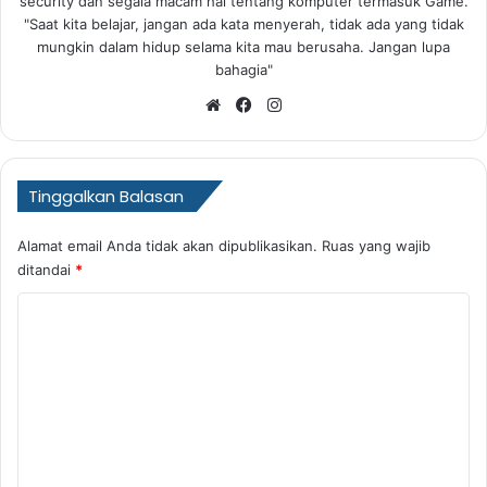
security dan segala macam hal tentang komputer termasuk Game.
"Saat kita belajar, jangan ada kata menyerah, tidak ada yang tidak
mungkin dalam hidup selama kita mau berusaha. Jangan lupa
bahagia"
Website
Facebook
Instagram
Tinggalkan Balasan
Alamat email Anda tidak akan dipublikasikan.
Ruas yang wajib
ditandai
*
K
o
m
e
n
t