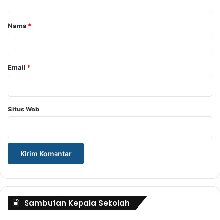
a
r
Nama
*
*
Email
*
Situs Web
Sambutan Kepala Sekolah