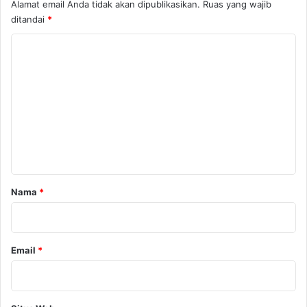
Alamat email Anda tidak akan dipublikasikan.
Ruas yang wajib
ditandai
*
K
o
m
e
n
t
a
r
Nama
*
*
Email
*