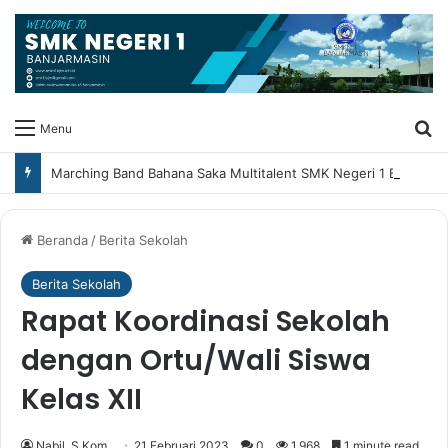
Ca
Menu
Marching Band Bahana Saka Multitalent SMK Negeri 1 Banjarmasin Borong Prestasi di Festival Borneo Marching Day 2026
Beranda
/
Berita Sekolah
Berita Sekolah
Rapat Koordinasi Sekolah
dengan Ortu/Wali Siswa
Kelas XII
Nabil, S.Kom
21 Februari 2023
0
1,968
1 minute read